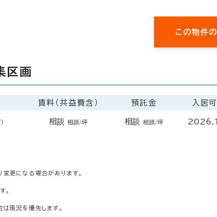
この物件
集区画
賃料（共益費含）
預託金
入居
相談
相談
2026.
㎡）
相談/坪
相談/坪
り変更になる場合があります。
す。
合は現況を優先します。