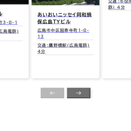
交通：市役
鉄) 4分
ル
あいおいニッセイ同和損
保広島ＴＹビル
3-8-1
広島市中区国泰寺町1-8-
広島電鉄)
13
交通：鷹野橋駅(広島電鉄)
4分