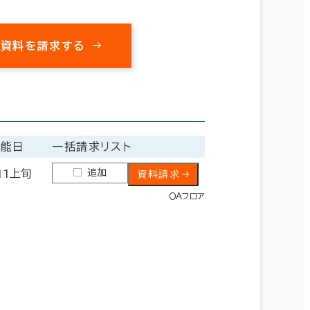
の資料を請求する
可能日
一括請求リスト
追加
11上旬
資料請求
ＯＡフロア