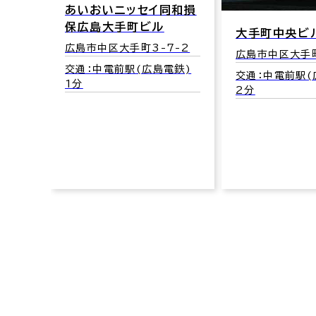
あいおいニッセイ同和損
保広島大手町ビル
大手町中央ビ
広島市中区大手町3-7-2
広島市中区大手町
交通：中電前駅(広島電鉄)
交通：中電前駅(
1分
2分