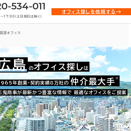
20-534-011
オフィス探しを依頼する
0〜17:00（土日祝日は除く）
賃貸オフィス
広島
オフィス探し
の
は
※
仲介最大手
010-03030
1965年創業・契約実績8万社の
お問い合わせ番号：
三鬼商事が最新かつ豊富な情報で
最適なオフィスをご提案