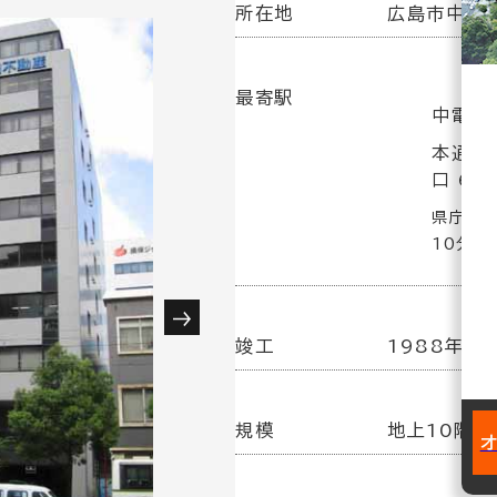
所在地
広島市中区大
最寄駅
中電前
本通駅
口 6分
県庁前駅
10分
竣工
1988年 6
規模
地上10階建