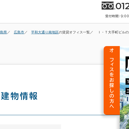
01
受付時間：9:0
島県
広島市
平和大通り南地区
の賃貸オフィス一覧
Ｉ・Ｔ大手町ビルの
オフィスをお探しの方へ
の建物情報