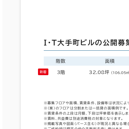
Ｉ・Ｔ大手町ビルの公開募
階数
面積
3階
32.08坪
（106.05
※募集フロアや面積、賃貸条件、設備等は状況によ
※（案）のフロアは分割または一括貸の面積例です。
※賃貸条件の上段は月額、下段は坪単価を表示しま
※賃料、共益費は別途消費税の対象となります。
※掲載写真や図面（パース含む）が現況と異なる場
※ご成約時は規定の仲介手数料を申し受けます。