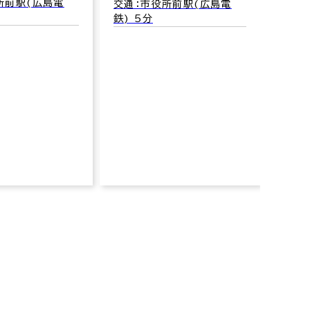
所前駅(広島電
交通：市役所前駅(広島電
鉄) 5分
国泰
広島市
20
交通
鉄) 