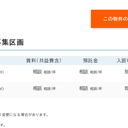
この物件
募集区画
賃料（共益費含）
預託金
入居
相談
相談
㎡）
相談/坪
相談/坪
相談
相談
㎡）
相談/坪
相談/坪
り変更になる場合があります。
す。