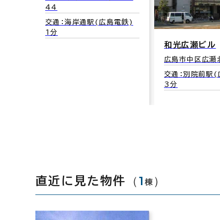
44
交通：海岸通駅(広島電鉄)
1分
和光広瀬ビル
広島市中区広瀬北
交通：別院前駅(
3分
（
1
）
直近に見た物件
棟