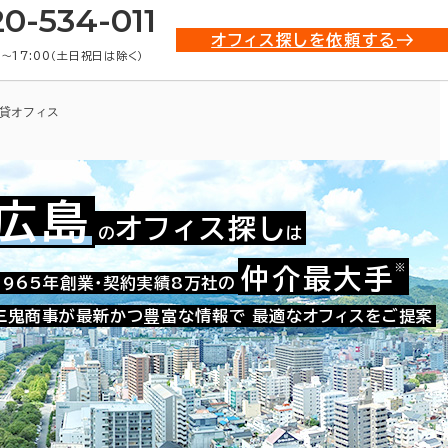
20-534-011
オフィス探しを依頼する
0〜17:00（土日祝日は除く）
貸オフィス
広島
オフィス探し
の
は
※
仲介最大手
010-06151
1965年創業・契約実績8万社の
お問い合わせ番号：
三鬼商事が最新かつ豊富な情報で
最適なオフィスをご提案