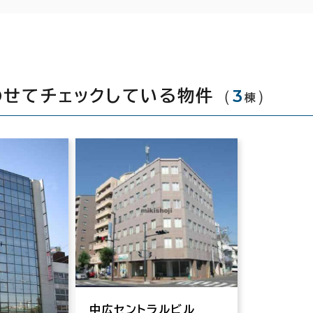
（
3
）
わせてチェックしている物件
棟
中広セントラルビル