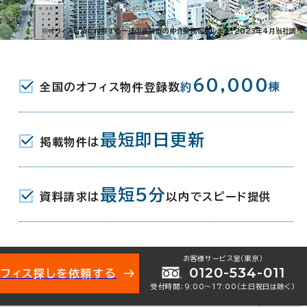
川町2-6-11
※オフィスビルに付帯する一連の賃貸借の仲介業務を指します。2023年4月当社調べ
駅(広島電鉄) 1分
60,000
全国のオフィス物件登録数
約
棟
(広島高速交通アストラムライン) 西1口
広島高速交通アストラムライン) 西1口
最短即日更新
掲載物件は
最短5分
資料請求は
以内でスピード提供
月
お客様サービス室（東京）
0120-534-011
オフィス探しを依頼する
受付時間：9:00〜17:00（土日祝日は除く）