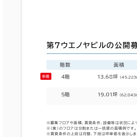
第７ウエノヤビルの公開
階数
面積
4階
13.68坪
（45.223
5階
19.01坪
（62.843
※募集フロアや面積、賃貸条件、設備等は状況によ
※（案）のフロアは分割または一括貸の面積例です。
※賃貸条件の上段は月額、下段は坪単価を表示しま