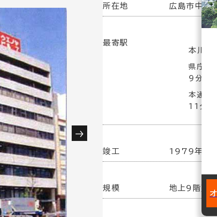
所在地
広島市中区本
最寄駅
本川町
県庁前駅
9分
本通駅(
11分
竣工
1979年 3
規模
地上9階建