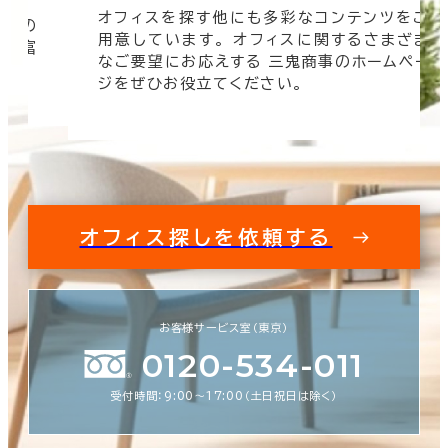
オフィスを探す他にも多彩なコンテンツをご
信頼の
用意しています。 オフィスに関するさまざま
 豊富
なご要望にお応えする 三鬼商事のホームペー
す。
ジをぜひお役立てください。
オフィス探しを依頼する
お客様サービス室（東京）
0120-534-011
受付時間：9:00〜17:00（土日祝日は除く）