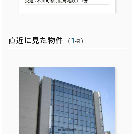
交通：本川町駅(広島電鉄) 1分
（
1
）
直近に見た物件
棟