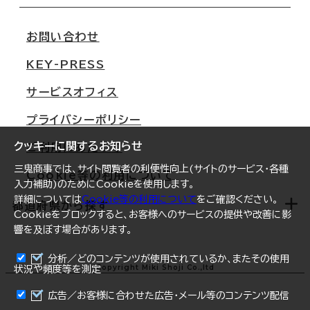
会社概要
移転スケジュール
支店情報
オフィス移転Q&A
お問い合わせ
東京
三鬼商事が選ばれる理由
KEY-PRESS
大阪
一般事業主行動計画
サービスオフィス
名古屋
採用情報
プライバシーポリシー
札幌
ご契約者様の声
クッキーに関するお知らせ
ご利用にあたって
仙台
三鬼商事では、サイト閲覧者の利便性向上(サイトのサービス・各種
Cookie等の利用について
横浜
入力補助)のためにCookieを使用します。
詳細については
Cookie等の利用について
をご確認ください。
福岡
都道府県から探す
Cookieをブロックすると、お客様へのサービスの提供や改善に影
響を及ぼす場合があります。
オフィスリポート
ログイン
分析／どのコンテンツが使用されているか、またその使用
北海道
Copyright Miki Shoji Co.,ltd
状況や頻度等を測定
まとめて資料請求
青森県
広告／お客様に合わせた広告・メール等のコンテンツ配信