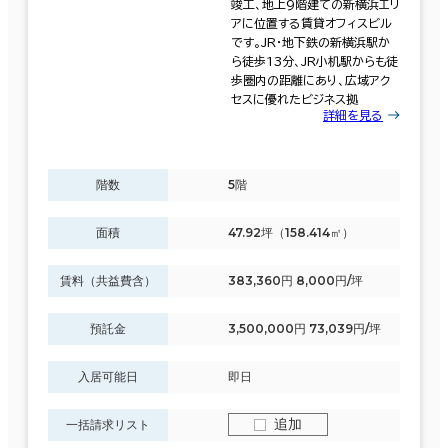
竣工、地上9階建ての新横浜エリ
アに位置する賃貸オフィスビル
です。JR・地下鉄の新横浜駅か
ら徒歩13分、JR小机駅からも徒
歩圏内の距離にあり、広域アク
セスに優れたビジネス拠
詳細を見る
階数
5階
面積
47.92坪（158.414㎡）
賃料（共益費含）
383,360円 8,000円/坪
預託金
3,500,000円 73,039円/坪
入居可能日
即日
追加
一括請求リスト