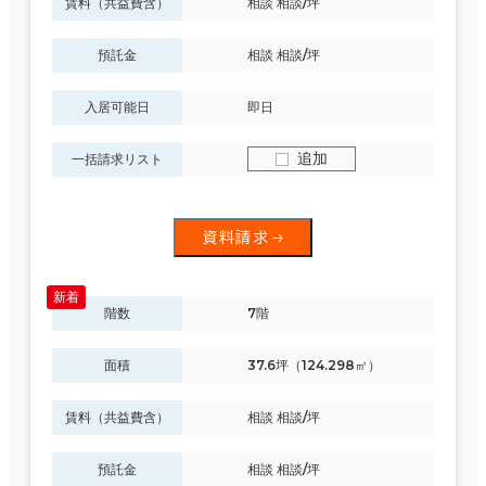
賃料（共益費含）
相談 相談/坪
預託金
相談 相談/坪
入居可能日
即日
追加
一括請求リスト
資料請求
階数
7階
面積
37.6坪（124.298㎡）
賃料（共益費含）
相談 相談/坪
預託金
相談 相談/坪