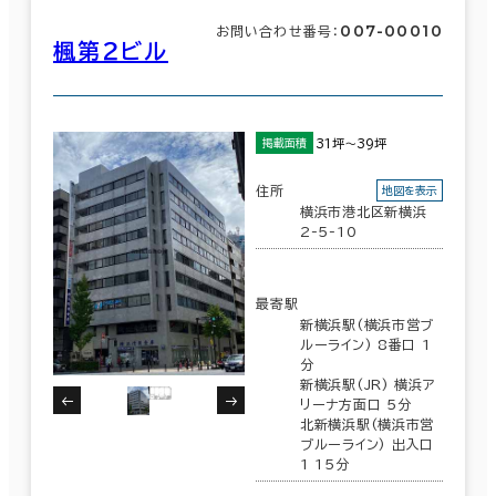
007-00010
お問い合わせ番号：
楓第２ビル
31坪～39坪
掲載面積
住所
地図を表示
横浜市港北区新横浜
2-5-10
最寄駅
新横浜駅(横浜市営ブ
ルーライン) 8番口 1
分
新横浜駅(JR) 横浜ア
リーナ方面口 5分
北新横浜駅(横浜市営
ブルーライン) 出入口
1 15分