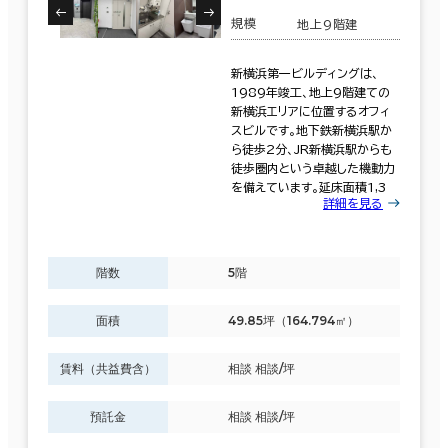
６か月以上
この条件で検索する
規模
地上9階建
新横浜第一ビルディングは、
1989年竣工、地上9階建ての
新横浜エリアに位置するオフィ
築年数
スビルです。地下鉄新横浜駅か
ら徒歩2分、JR新横浜駅からも
建築中
1年以内
5年以内
徒歩圏内という卓越した機動力
10年以内
20年以内
30年以内
を備えています。延床面積1,3
詳細を見る
階数
5階
階数
面積
49.85坪（164.794㎡）
1階
2階以上
賃料（共益費含）
相談 相談/坪
預託金
相談 相談/坪
その他