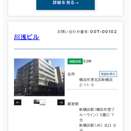
詳細を見る
007-00102
お問い合わせ番号：
川浅ビル
63坪
掲載面積
住所
地図を表示
横浜市港北区新横浜
2-11-5
最寄駅
新横浜駅(横浜市営ブ
ルーライン) 8番口 7
分
新横浜駅(JR) 北口 9
分