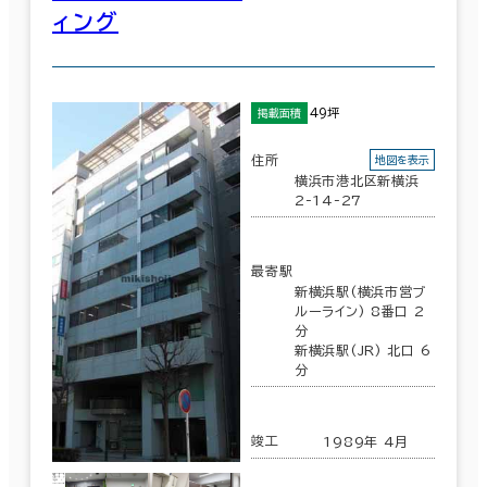
ィング
駅徒歩
3分以内
49坪
掲載面積
5分以内
住所
地図を表示
横浜市港北区新横浜
10分以内
2-14-27
最寄駅
新横浜駅(横浜市営ブ
入居可能時期
ルーライン) 8番口 2
分
エリアを追加・変更する
新横浜駅(JR) 北口 6
即入居可能
分
神奈川県
(1,081)
3か月以内
113室
(50棟)
竣工
1989年 4月
６か月以内
該当数