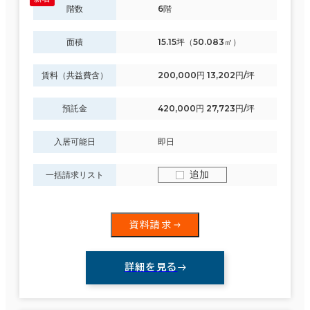
階数
6階
面積
15.15坪（50.083㎡）
賃料（共益費含）
200,000円 13,202円/坪
預託金
420,000円 27,723円/坪
入居可能日
即日
追加
一括請求リスト
資料請求
詳細を見る