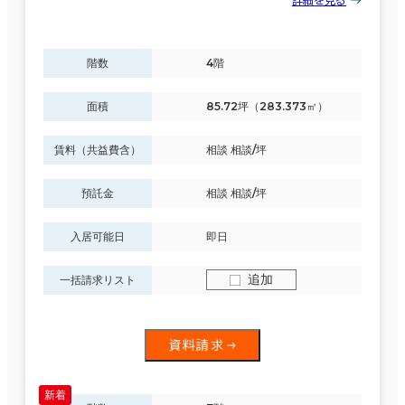
詳細を見る
階数
4階
面積
85.72坪（283.373㎡）
賃料（共益費含）
相談 相談/坪
預託金
相談 相談/坪
入居可能日
即日
追加
一括請求リスト
資料請求