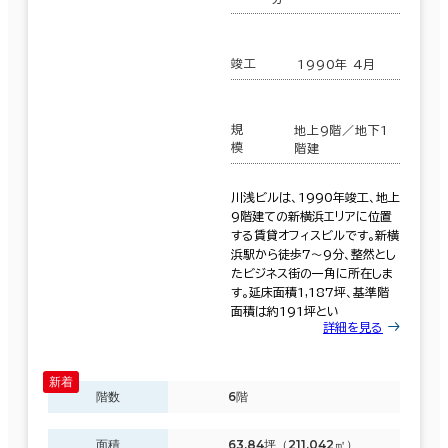
竣工
1990年 4月
規
地上9階／地下1
模
階建
川浅ビルは、1990年竣工、地上
9階建ての新横浜エリアに位置
する賃貸オフィスビルです。新横
浜駅から徒歩7〜9分、整然とし
たビジネス街の一角に所在しま
す。延床面積1,187坪、基準階
面積は約191坪とい
詳細を見る
条件で絞り込む
階数
6階
現在の条件
面積
63.84坪（211.042㎡）