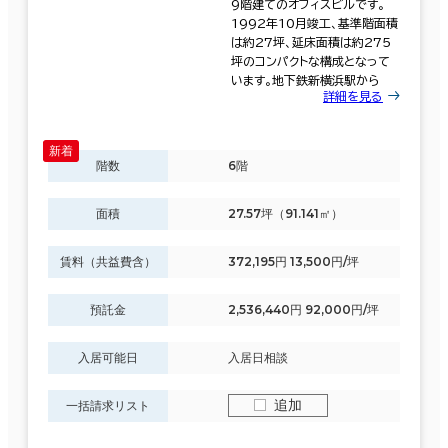
9階建てのオフィスビルです。
1992年10月竣工、基準階面積
は約27坪、延床面積は約275
坪のコンパクトな構成となって
います。地下鉄新横浜駅から
詳細を見る
階数
6階
面積
27.57坪（91.141㎡）
賃料（共益費含）
372,195円 13,500円/坪
預託金
2,536,440円 92,000円/坪
入居可能日
入居日相談
追加
一括請求リスト