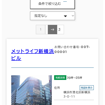
条件で絞り込む
1
2
3
007-
お問い合わせ番号：
メットライフ新横浜
00001
ビル
39坪～85坪
掲載面積
住所
地図を表示
横浜市港北区新横浜
3-8-11