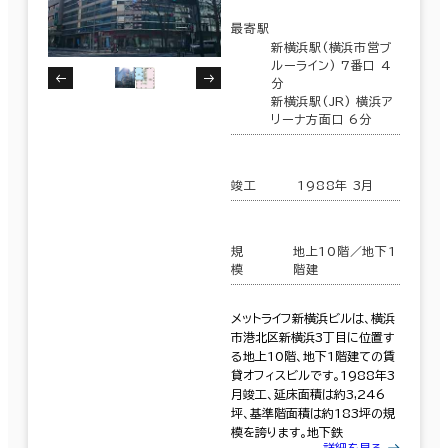
最寄駅
新横浜駅(横浜市営ブ
ルーライン) 7番口 4
分
新横浜駅(JR) 横浜ア
リーナ方面口 6分
竣工
1988年 3月
規
地上10階／地下1
模
階建
メットライフ新横浜ビルは、横浜
市港北区新横浜3丁目に位置す
る地上10階、地下1階建ての賃
貸オフィスビルです。1988年3
月竣工、延床面積は約3,246
坪、基準階面積は約183坪の規
模を誇ります。地下鉄