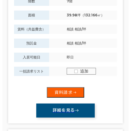
階数
7階
面積
39.98坪（132.166㎡）
賃料（共益費含）
相談 相談/坪
預託金
相談 相談/坪
入居可能日
即日
追加
一括請求リスト
資料請求
詳細を見る