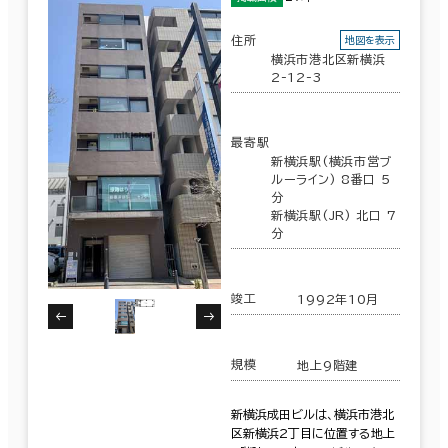
住所
地図を表示
横浜市港北区新横浜
2-12-3
最寄駅
新横浜駅(横浜市営ブ
ルーライン) 8番口 5
分
新横浜駅(JR) 北口 7
分
竣工
1992年10月
規模
地上9階建
新横浜成田ビルは、横浜市港北
区新横浜2丁目に位置する地上