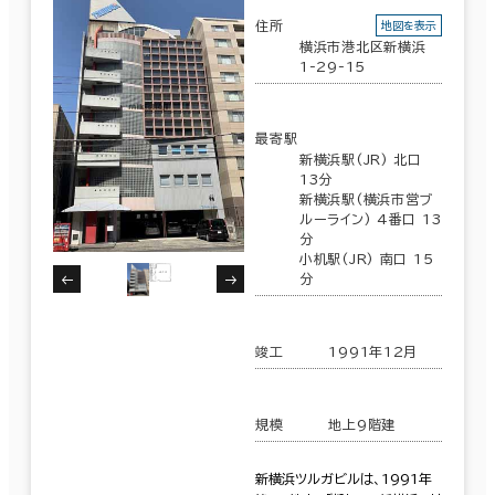
住所
地図を表示
横浜市港北区新横浜
1-29-15
最寄駅
新横浜駅(JR) 北口
13分
新横浜駅(横浜市営ブ
ルーライン) 4番口 13
分
小机駅(JR) 南口 15
分
竣工
1991年12月
規模
地上9階建
新横浜ツルガビルは、1991年