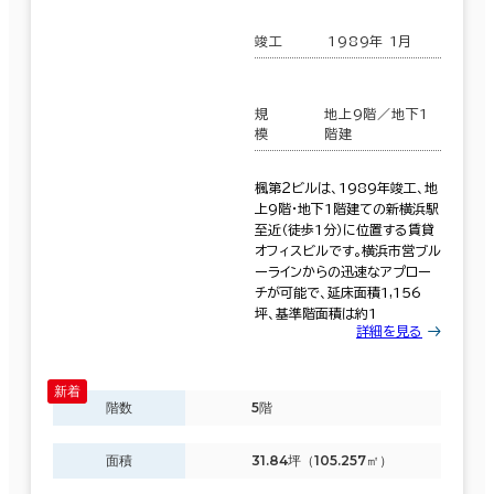
竣工
1989年 1月
規
地上9階／地下1
模
階建
楓第２ビルは、1989年竣工、地
上9階・地下1階建ての新横浜駅
至近（徒歩1分）に位置する賃貸
オフィスビルです。横浜市営ブル
ーラインからの迅速なアプロー
チが可能で、延床面積1,156
坪、基準階面積は約1
詳細を見る
階数
5階
面積
31.84坪（105.257㎡）