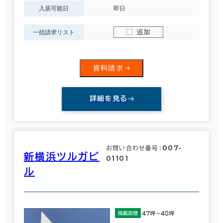
入居可能日
即日
制震・免震構造
追加
一括請求リスト
駐車場設備あり
1フロア面積100坪以上
資料請求
詳細を見る
該当数
113室
(50
007-
お問い合わせ番号：
新横浜ツルガビ
01101
棟)
ル
47坪～48坪
掲載面積
この条件で検索する