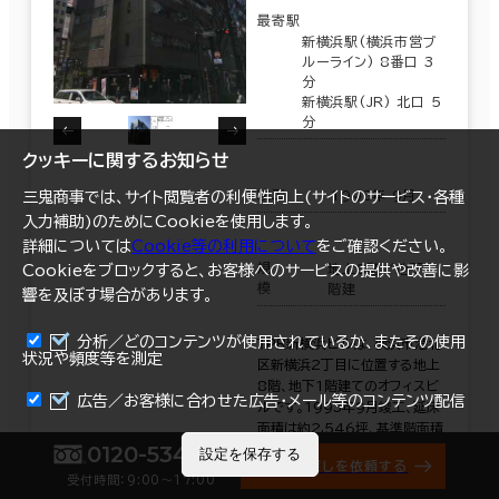
最寄駅
新横浜駅(横浜市営ブ
ルーライン) 8番口 3
分
新横浜駅(JR) 北口 5
分
クッキーに関するお知らせ
竣工
1993年 9月
三鬼商事では、サイト閲覧者の利便性向上(サイトのサービス・各種
入力補助)のためにCookieを使用します。
詳細については
Cookie等の利用について
をご確認ください。
規
地上8階／地下1
Cookieをブロックすると、お客様へのサービスの提供や改善に影
模
階建
響を及ぼす場合があります。
分析／どのコンテンツが使用されているか、またその使用
ＴＰＲ新横浜ビルは、横浜市港北
状況や頻度等を測定
区新横浜2丁目に位置する地上
8階、地下1階建てのオフィスビ
まとめて資料請求
広告／お客様に合わせた広告・メール等のコンテンツ配信
ルです。1993年9月竣工、延床
面積は約2,546坪、基準階面積
0120-534-011
は約215坪の規模を有します。
設定を保存する
オフィス探しを依頼する
地下鉄ブルーライン
受付時間：9:00〜17:00
詳細を見る