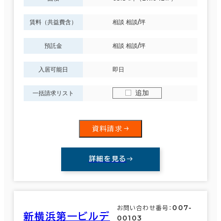
賃料（共益費含）
相談 相談/坪
面積選択
預託金
相談 相談/坪
坪数
人数
～
入居可能日
即日
複数フロアを含む
追加
一括請求リスト
資料請求
賃料選択（共益費含）
坪単価
月総額
詳細を見る
～
賃料非公開物件を含む
007-
お問い合わせ番号：
新横浜第一ビルデ
00103