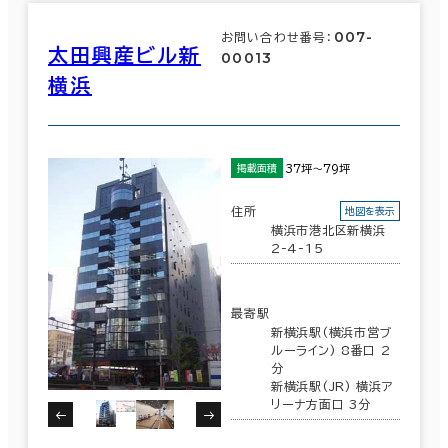
007-
お問い合わせ番号：
太田興産ビル新
00013
横浜
37坪～79坪
掲載面積
住所
地図を表示
横浜市港北区新横浜
2-4-15
最寄駅
新横浜駅(横浜市営ブ
ルーライン) 8番口 2
分
新横浜駅(JR) 横浜ア
リーナ方面口 3分