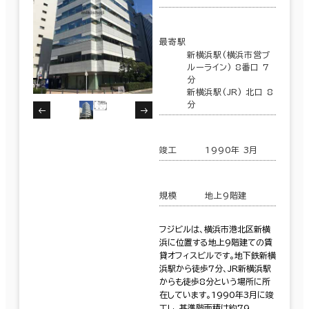
最寄駅
新横浜駅(横浜市営ブ
ルーライン) 8番口 7
分
新横浜駅(JR) 北口 8
分
竣工
1990年 3月
規模
地上9階建
フジビルは、横浜市港北区新横
浜に位置する地上9階建ての賃
貸オフィスビルです。地下鉄新横
浜駅から徒歩7分、JR新横浜駅
からも徒歩8分という場所に所
在しています。1990年3月に竣
工し、基準階面積は約79