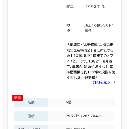
竣工
1992年 9月
規
地上10階／地下1
模
階建
太田興産ビル新横浜は、横浜市
港北区新横浜2丁目に所在する
地上10階、地下1階建てのオフ
ィスビルです。1992年 9月竣
工、延床面積は約1,544坪、基
準階面積は約117坪の規模を誇
ります。地下鉄新横浜
詳細を見る
階数
6階
面積
79.77坪（263.704㎡）