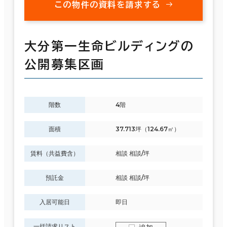
この物件の資料を請求する
大分第一生命ビルディングの
公開募集区画
階数
4階
面積
37.713坪（124.67㎡）
賃料（共益費含）
相談 相談/坪
預託金
相談 相談/坪
入居可能日
即日
一括請求リスト