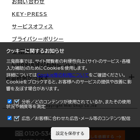
オフィス移転Q&A
お問い合わせ
東京
三鬼商事が選ばれる理由
KEY-PRESS
大阪
一般事業主行動計画
サービスオフィス
名古屋
採用情報
プライバシーポリシー
札幌
ご契約者様の声
クッキーに関するお知らせ
ご利用にあたって
仙台
三鬼商事では、サイト閲覧者の利便性向上(サイトのサービス・各種
Cookie等の利用について
横浜
入力補助)のためにCookieを使用します。
詳細については
Cookie等の利用について
をご確認ください。
福岡
都道府県から探す
Cookieをブロックすると、お客様へのサービスの提供や改善に影
響を及ぼす場合があります。
オフィスリポート
ログイン
分析／どのコンテンツが使用されているか、またその使用
北海道
Copyright Miki Shoji Co.,ltd
状況や頻度等を測定
まとめて資料請求
青森県
広告／お客様に合わせた広告・メール等のコンテンツ配信
岩手県
0120-534-011
設定を保存する
オフィス探しを依頼する