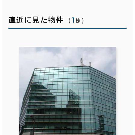
（
1
）
直近に見た物件
棟