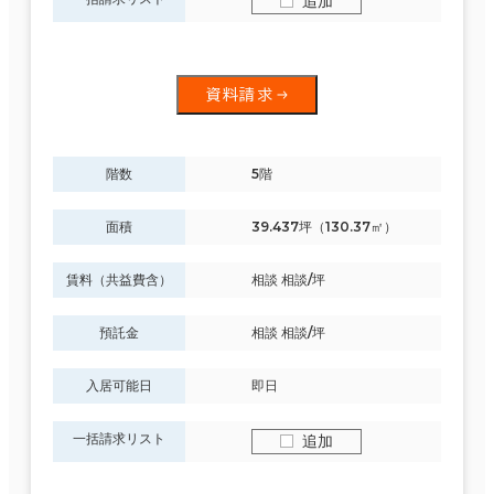
追加
資料請求
階数
5階
面積
39.437坪（130.37㎡）
賃料（共益費含）
相談 相談/坪
預託金
相談 相談/坪
入居可能日
即日
一括請求リスト
追加