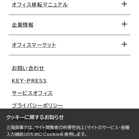
オフィス移転マニュアル
エリアから探す
地図から探す
企業情報
オフィス探しのためのチェックポイント
路線・駅から探す
移転コストシミュレーション
オフィスマーケット
会社概要
移転スケジュール
支店情報
オフィス移転Q&A
お問い合わせ
東京
三鬼商事が選ばれる理由
KEY-PRESS
大阪
一般事業主行動計画
サービスオフィス
名古屋
採用情報
プライバシーポリシー
札幌
ご契約者様の声
クッキーに関するお知らせ
ご利用にあたって
仙台
三鬼商事では、サイト閲覧者の利便性向上(サイトのサービス・各種
Cookie等の利用について
横浜
入力補助)のためにCookieを使用します。