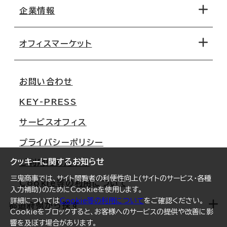
地図から探す
企業情報
オフィス探しのためのチェックポイント
路線・駅から探す
移転コストシミュレーション
オフィスマーケット
会社概要
移転スケジュール
支店情報
オフィス移転Q&A
お問い合わせ
東京
三鬼商事が選ばれる理由
KEY-PRESS
大阪
一般事業主行動計画
サービスオフィス
名古屋
採用情報
プライバシーポリシー
札幌
ご契約者様の声
クッキーに関するお知らせ
ご利用にあたって
仙台
三鬼商事では、サイト閲覧者の利便性向上(サイトのサービス・各種
Cookie等の利用について
横浜
入力補助)のためにCookieを使用します。
詳細については
Cookie等の利用について
をご確認ください。
福岡
都道府県から探す
Cookieをブロックすると、お客様へのサービスの提供や改善に影
響を及ぼす場合があります。
オフィスリポート