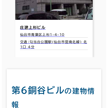
庄建上杉ビル
仙台市青葉区上杉1-4-10
交通：勾当台公園駅(仙台市営南北線) 北
1口 4分
第６銅谷ビル
の建物情
報