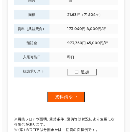
階数
1階
面積
21.63坪（71.504㎡）
賃料（共益費含）
173,040円 8,000円/坪
預託金
973,350円 45,000円/坪
入居可能日
即日
一括請求リスト
追加
資料請求
※募集フロアや面積、賃貸条件、設備等は状況により変更にな
る場合があります。
※（案）のフロアは分割または一括貸の面積例です。