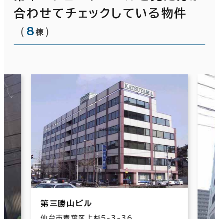
合わせてチェックしている物件
（
8
）
棟
第三勝山ビル
仙台市青葉区上杉5-3-36