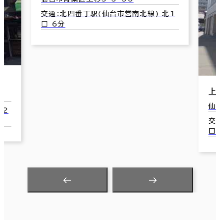
交通：北四番丁駅(仙台市営南北線) 北1
口 6分
上
仙
南2
交
口