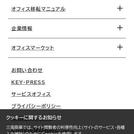
オフィス移転マニュアル
エリアから探す
地図から探す
企業情報
オフィス探しのためのチェックポイント
路線・駅から探す
移転コストシミュレーション
オフィスマーケット
会社概要
移転スケジュール
支店情報
オフィス移転Q&A
お問い合わせ
東京
三鬼商事が選ばれる理由
KEY-PRESS
大阪
一般事業主行動計画
サービスオフィス
名古屋
採用情報
プライバシーポリシー
札幌
ご契約者様の声
クッキーに関するお知らせ
ご利用にあたって
仙台
三鬼商事では、サイト閲覧者の利便性向上(サイトのサービス・各種
Cookie等の利用について
横浜