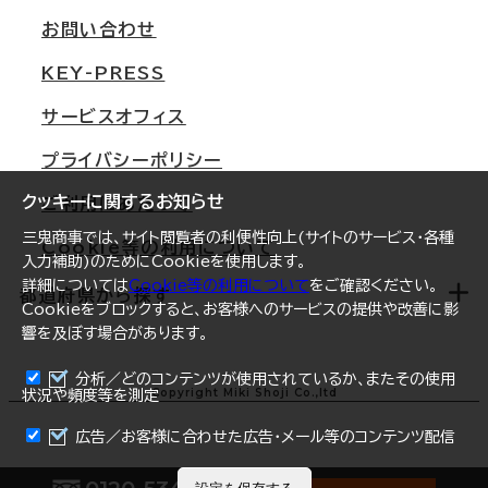
支店情報
オフィス移転Q&A
お問い合わせ
東京
三鬼商事が選ばれる理由
KEY-PRESS
大阪
一般事業主行動計画
サービスオフィス
名古屋
採用情報
プライバシーポリシー
札幌
ご契約者様の声
クッキーに関するお知らせ
ご利用にあたって
仙台
三鬼商事では、サイト閲覧者の利便性向上(サイトのサービス・各種
Cookie等の利用について
横浜
入力補助)のためにCookieを使用します。
詳細については
Cookie等の利用について
をご確認ください。
福岡
都道府県から探す
Cookieをブロックすると、お客様へのサービスの提供や改善に影
響を及ぼす場合があります。
オフィスリポート
ログイン
分析／どのコンテンツが使用されているか、またその使用
北海道
Copyright Miki Shoji Co.,ltd
状況や頻度等を測定
まとめて資料請求
青森県
広告／お客様に合わせた広告・メール等のコンテンツ配信
岩手県