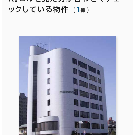
（
1
）
ックしている物件
棟