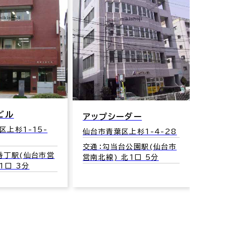
Ｃ・Ｖビル
仙台市青葉区上杉1-15-
22
シーダー
交通：北四番丁駅 ( 仙台市
葉区上杉1-4-28
営南北線 ) 北1口 3分
当台公園駅(仙台市
 北1口 5分