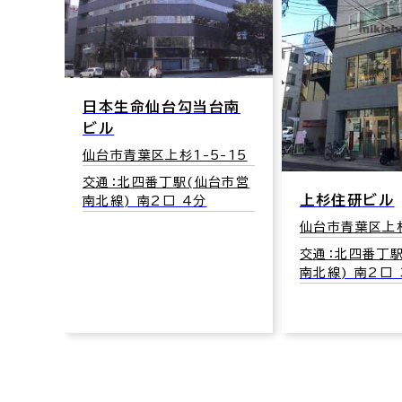
第三勝山ビ
仙台市青葉区上
当台南
交通：北四番丁
南北線) 北1口
5-15
仙台市営
上杉住研ビル
分
仙台市青葉区上杉1-7-20
交通：北四番丁駅(仙台市営
南北線) 南2口 3分