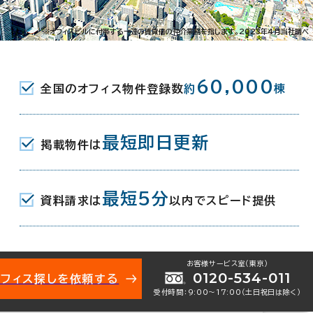
上杉2-1-8
※オフィスビルに付帯する一連の賃貸借の仲介業務を指します。2023年4月当社調べ
丁駅(仙台市営南北線) 北1口 4分
60,000
全国のオフィス物件登録数
約
棟
公園駅(仙台市営南北線) 北1口 11分
最短即日更新
掲載物件は
月
最短5分
資料請求は
以内でスピード提供
お客様サービス室（東京）
0120-534-011
オフィス探しを依頼する
受付時間：9:00〜17:00（土日祝日は除く）