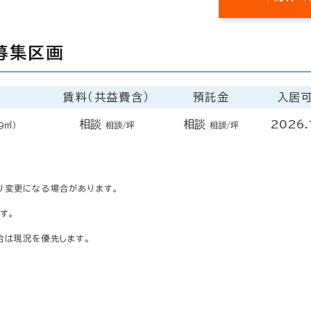
募集区画
賃料（共益費含）
預託金
入居
相談
相談
2026
9㎡）
相談/坪
相談/坪
り変更になる場合があります。
す。
合は現況を優先します。