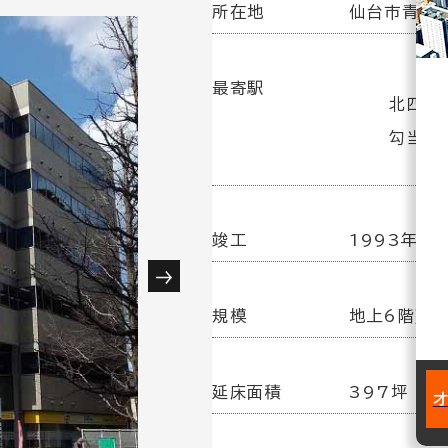
所在地
仙台市青葉区
最寄駅
北四番
勾当台
竣工
1993年 1
規模
地上6階建
延床面積
397坪