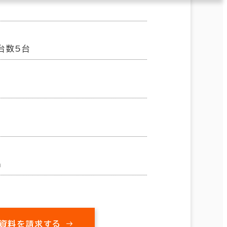
台数5台
m
資料を請求する