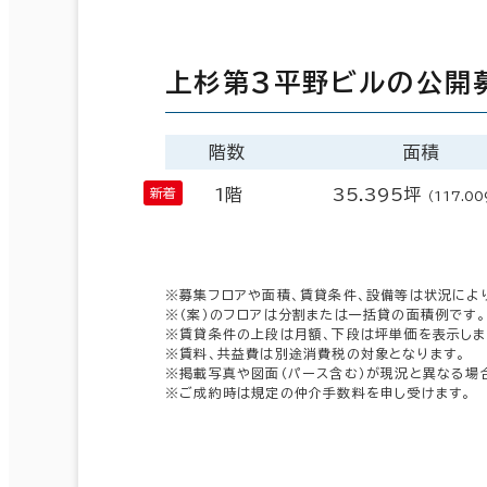
上杉第３平野ビルの公開
階数
面積
1階
35.395坪
（117.00
※募集フロアや面積、賃貸条件、設備等は状況によ
※（案）のフロアは分割または一括貸の面積例です。
※賃貸条件の上段は月額、下段は坪単価を表示しま
※賃料、共益費は別途消費税の対象となります。
※掲載写真や図面（パース含む）が現況と異なる場
※ご成約時は規定の仲介手数料を申し受けます。