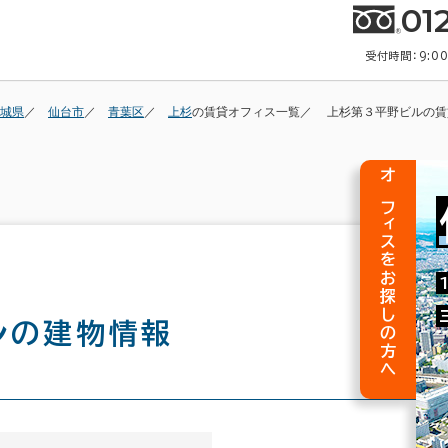
01
受付時間：9:0
城県
仙台市
青葉区
上杉
の賃貸オフィス一覧
上杉第３平野ビルの賃
オフィスをお探しの方へ
ル
の建物情報