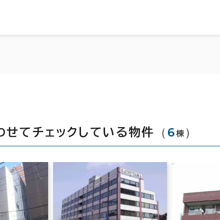
（
6
）
わせてチェックしている物件
棟