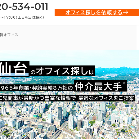
20-534-011
オフィス探しを依頼する
0〜17:00（土日祝日は除く）
貸オフィス
仙台
オフィス探し
の
は
※
仲介最大手
002-40288
1965年創業・契約実績8万社の
お問い合わせ番号：
三鬼商事が最新かつ豊富な情報で
最適なオフィスをご提案