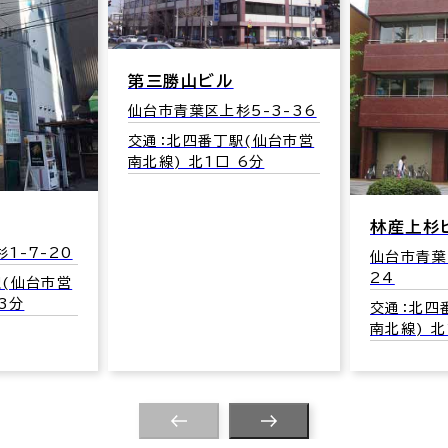
ル
杉5-3-36
駅(仙台市営
 6分
林産上杉ビル
アップ
仙台市青葉区上杉1-15-
仙台市青
24
交通：勾
交通：北四番丁駅(仙台市営
営南北線)
南北線) 北1口 3分