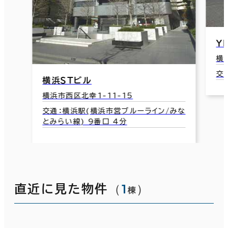
Ｙ
横
交
横浜ＳＴビル
横浜市西区北幸1-11-15
交通：横浜駅(横浜市営ブルーライン/みな
とみらい線) 9番口 4分
（
1
）
直近に見た物件
棟