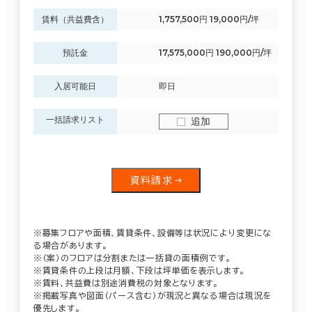
賃料（共益費含）
1,757,500円 19,000円/坪
預託金
17,575,000円 190,000円/坪
入居可能日
即日
一括請求リスト
追加
資料請求
※募集フロアや面積、賃貸条件、設備等は状況により変更にな
る場合があります。
※（案）のフロアは分割または一括貸の面積例です。
※賃貸条件の上段は月額、下段は坪単価を表示します。
※賃料、共益費は別途消費税の対象となります。
※掲載写真や図面（パース含む）が現況と異なる場合は現況を
優先します。