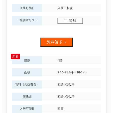
入居可能日
入居日相談
一括請求リスト
追加
資料請求
階数
5階
面積
246.839坪（816㎡）
賃料（共益費含）
相談 相談/坪
預託金
相談 相談/坪
入居可能日
即日