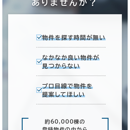
ありませんか？
物件を探す時間が無い
なかなか良い物件が
見つからない
プロ目線で物件を
提案してほしい
約60,000棟の
登録物件の中から