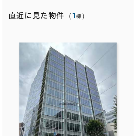
（
1
）
直近に見た物件
棟