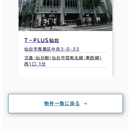
Ｔ－ＰＬＵＳ仙台
仙台市青葉区中央3-8-33
交通：仙台駅(仙台市営南北線･東西線)
西1口 1分
物件一覧に戻る