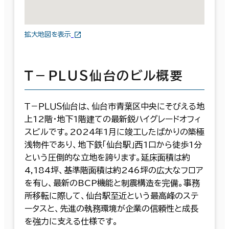
拡大地図を表示
Ｔ－ＰＬＵＳ仙台のビル概要
Ｔ－ＰＬＵＳ仙台は、仙台市青葉区中央にそびえる地
上12階・地下1階建ての最新鋭ハイグレードオフィ
スビルです。2024年1月に竣工したばかりの築極
浅物件であり、地下鉄「仙台駅」西1口から徒歩1分
という圧倒的な立地を誇ります。延床面積は約
4,184坪、基準階面積は約246坪の広大なフロア
を有し、最新のBCP機能と制震構造を完備。事務
所移転に際して、仙台駅至近という最高峰のステ
ータスと、先進の執務環境が企業の信頼性と成長
を強力に支える仕様です。