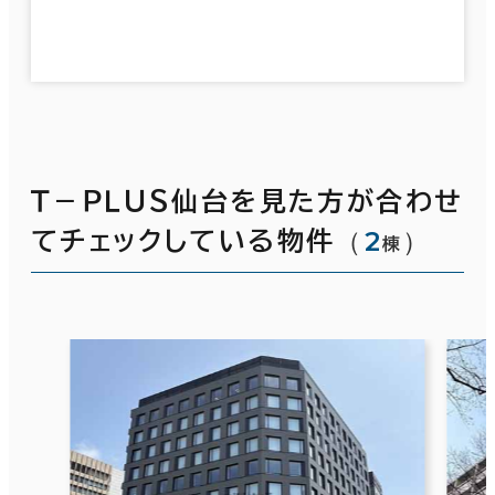
Ｔ－ＰＬＵＳ仙台を見た方が合わせ
（
2
）
てチェックしている物件
棟