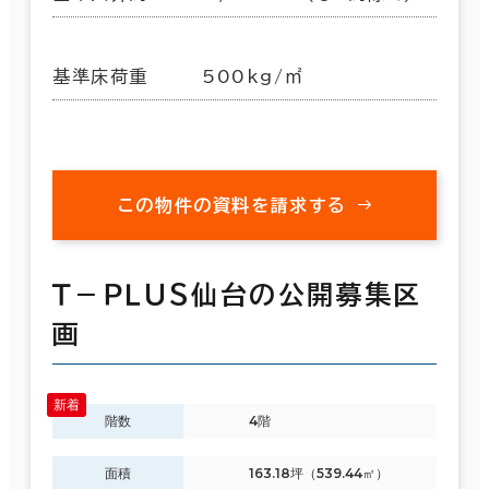
基準床荷重
500kg/㎡
この物件の資料を請求する
Ｔ－ＰＬＵＳ仙台の公開募集区
画
階数
4階
面積
163.18坪（539.44㎡）