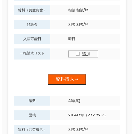
賃料（共益費含）
相談 相談/坪
預託金
相談 相談/坪
入居可能日
即日
一括請求リスト
追加
資料請求
階数
4階(案)
面積
70.413坪（232.77㎡）
賃料（共益費含）
相談 相談/坪