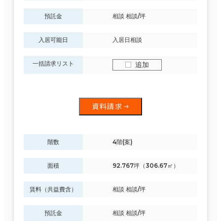
預託金
相談 相談/坪
入居可能日
入居日相談
一括請求リスト
追加
資料請求
階数
4階(案)
面積
92.767坪（306.67㎡）
賃料（共益費含）
相談 相談/坪
預託金
相談 相談/坪