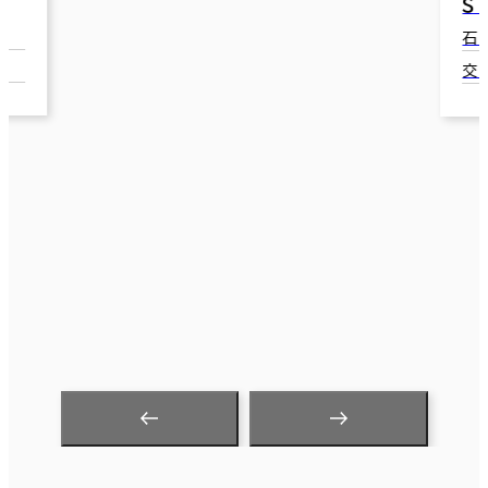
ＳＴ金沢ビル
石川県金沢市広岡2-13-37
交通：金沢駅(JR) 西口 5分