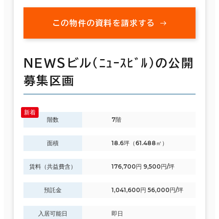
この物件の資料を請求する
ＮＥＷＳビル（ﾆｭｰｽﾋﾞﾙ）の公開
募集区画
階数
7階
面積
18.6坪（61.488㎡）
賃料（共益費含）
176,700円 9,500円/坪
預託金
1,041,600円 56,000円/坪
入居可能日
即日