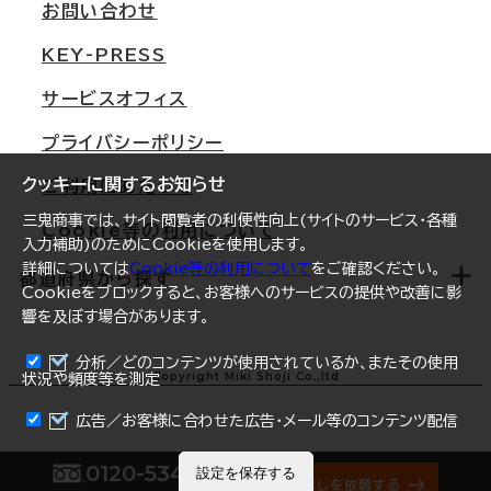
オフィス移転Q&A
お問い合わせ
東京
三鬼商事が選ばれる理由
KEY-PRESS
大阪
一般事業主行動計画
サービスオフィス
名古屋
採用情報
プライバシーポリシー
札幌
ご契約者様の声
クッキーに関するお知らせ
ご利用にあたって
仙台
三鬼商事では、サイト閲覧者の利便性向上(サイトのサービス・各種
Cookie等の利用について
横浜
入力補助)のためにCookieを使用します。
詳細については
Cookie等の利用について
をご確認ください。
福岡
都道府県から探す
Cookieをブロックすると、お客様へのサービスの提供や改善に影
響を及ぼす場合があります。
オフィスリポート
ログイン
分析／どのコンテンツが使用されているか、またその使用
北海道
Copyright Miki Shoji Co.,ltd
状況や頻度等を測定
まとめて資料請求
青森県
広告／お客様に合わせた広告・メール等のコンテンツ配信
岩手県
0120-534-011
設定を保存する
オフィス探しを依頼する