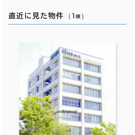
（
1
）
直近に見た物件
棟