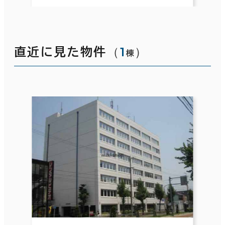
（
1
）
直近に見た物件
棟