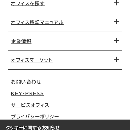
オフィスを探す
オフィス移転マニュアル
エリアから探す
地図から探す
企業情報
オフィス探しのためのチェックポイント
路線・駅から探す
移転コストシミュレーション
オフィスマーケット
会社概要
移転スケジュール
支店情報
オフィス移転Q&A
お問い合わせ
東京
三鬼商事が選ばれる理由
KEY-PRESS
大阪
一般事業主行動計画
サービスオフィス
名古屋
採用情報
プライバシーポリシー
札幌
ご契約者様の声
クッキーに関するお知らせ
ご利用にあたって
仙台