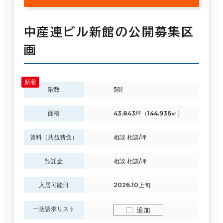
中産連ビル新館の公開募集区
画
階数
5階
面積
43.843坪（144.936㎡）
賃料（共益費含）
相談 相談/坪
預託金
相談 相談/坪
入居可能日
2026.10上旬
一括請求リスト
追加