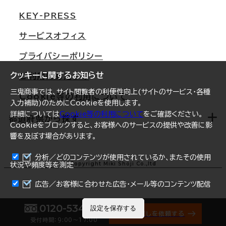
東京
三鬼商事が選ばれる理由
KEY-PRESS
大阪
一般事業主行動計画
サービスオフィス
名古屋
採用情報
プライバシーポリシー
札幌
ご契約者様の声
クッキーに関するお知らせ
ご利用にあたって
仙台
三鬼商事では、サイト閲覧者の利便性向上(サイトのサービス・各種
Cookie等の利用について
横浜
入力補助)のためにCookieを使用します。
詳細については
Cookie等の利用について
をご確認ください。
福岡
都道府県から探す
Cookieをブロックすると、お客様へのサービスの提供や改善に影
響を及ぼす場合があります。
オフィスリポート
ログイン
分析／どのコンテンツが使用されているか、またその使用
北海道
Copyright Miki Shoji Co.,ltd
状況や頻度等を測定
まとめて資料請求
青森県
広告／お客様に合わせた広告・メール等のコンテンツ配信
岩手県
0120-534-011
設定を保存する
オフィス探しを依頼する
受付時間：9:00〜17:00
宮城県