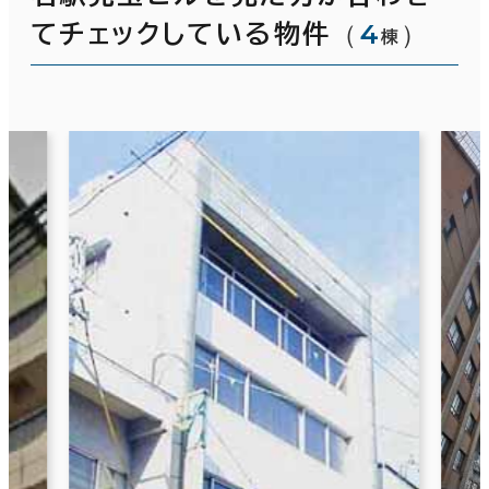
（
4
）
てチェックしている物件
棟