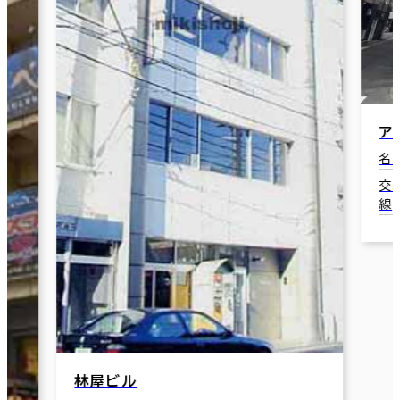
アミックＭＫ
名古屋市中村区
交通：国際セ
線) 3番口 4
林屋ビル