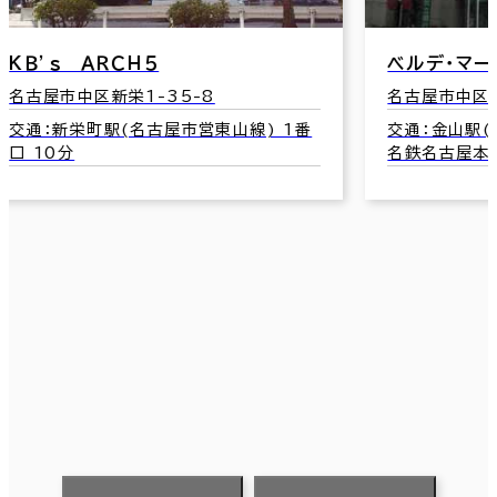
交
ベルデ・マーレ・ビル
名古屋市中区金山1-13-18
1番
交通：金山駅(名古屋市営名城線･名港線/
名鉄名古屋本線) 1番口 2分