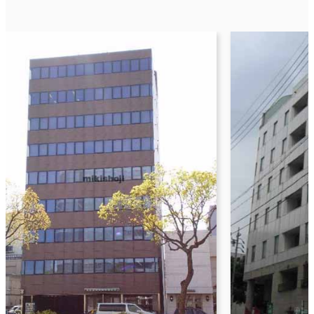
M
テ
名