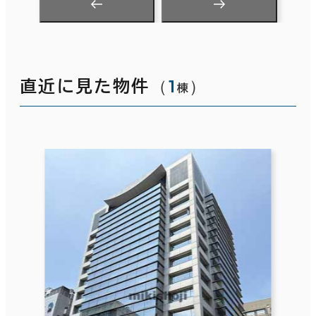
（
1
）
直近に見た物件
棟