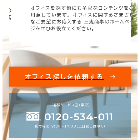
オフィスを探す他にも多彩なコンテンツをご
信頼の
用意しています。 オフィスに関するさまざま
 豊富
なご要望にお応えする 三鬼商事のホームペー
す。
ジをぜひお役立てください。
オフィス探しを依頼する
お客様サービス室（東京）
0120-534-011
受付時間：9:00〜17:00（土日祝日は除く）