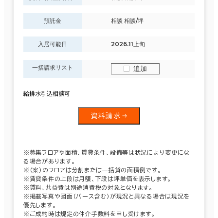
預託金
相談 相談/坪
入居可能日
2026.11上旬
一括請求リスト
追加
給排水引込相談可
資料請求
※募集フロアや面積、賃貸条件、設備等は状況により変更にな
る場合があります。
※（案）のフロアは分割または一括貸の面積例です。
※賃貸条件の上段は月額、下段は坪単価を表示します。
※賃料、共益費は別途消費税の対象となります。
※掲載写真や図面（パース含む）が現況と異なる場合は現況を
優先します。
※ご成約時は規定の仲介手数料を申し受けます。