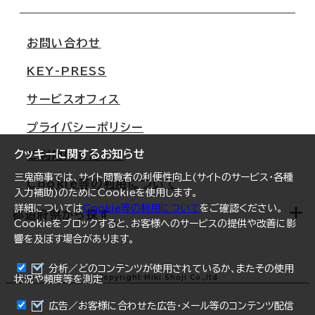
会社概要
移転スケジュール
支店情報
オフィス移転Q&A
お問い合わせ
東京
三鬼商事が選ばれる理由
KEY-PRESS
大阪
一般事業主行動計画
サービスオフィス
名古屋
採用情報
プライバシーポリシー
札幌
ご契約者様の声
クッキーに関するお知らせ
ご利用にあたって
仙台
三鬼商事では、サイト閲覧者の利便性向上(サイトのサービス・各種
Cookie等の利用について
横浜
入力補助)のためにCookieを使用します。
詳細については
Cookie等の利用について
をご確認ください。
福岡
都道府県から探す
Cookieをブロックすると、お客様へのサービスの提供や改善に影
響を及ぼす場合があります。
オフィスリポート
ログイン
分析／どのコンテンツが使用されているか、またその使用
北海道
Copyright Miki Shoji Co.,ltd
状況や頻度等を測定
まとめて資料請求
青森県
広告／お客様に合わせた広告・メール等のコンテンツ配信