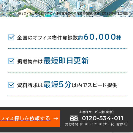
舞鶴2-1-4
※オフィスビルに付帯する一連の賃貸借の仲介業務を指します。2023年4月当社調べ
(福岡市営空港線) 5番口 3分
60,000
全国のオフィス物件登録数
約
棟
(福岡市営空港線) 1番口 6分
岡[天神]駅(西鉄天神大牟田線) 北口
最短即日更新
掲載物件は
最短5分
資料請求は
以内でスピード提供
月
お客様サービス室（東京）
0120-534-011
オフィス探しを依頼する
受付時間：9:00〜17:00（土日祝日は除く）