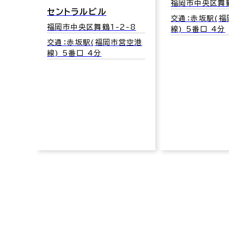
福岡市中央区舞鶴
セントラルビル
交通：赤坂駅(
-22
福岡市中央区舞鶴1-2-8
線) 5番口 4分
営空港
交通：赤坂駅(福岡市営空港
線) 5番口 4分