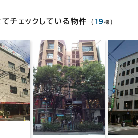
（
19
）
せてチェックしている物件
棟