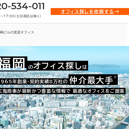
20-534-011
オフィス探しを依頼する
0〜17:00（土日祝日は除く）
嶋ビルの賃貸オフィス
福岡
オフィス探し
の
は
※
仲介最大手
010-01265
1965年創業・契約実績8万社の
お問い合わせ番号：
三鬼商事が最新かつ豊富な情報で
最適なオフィスをご提案