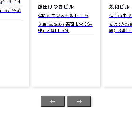
1-3-14
鶴田けやきビル
親和ビル
福岡市営空港
福岡市中央区赤坂1-1-5
福岡市中央
交通：赤坂駅(福岡市営空港
交通：赤坂
線) 2番口 5分
線) 3番口