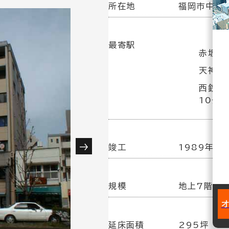
所在地
福岡市中央区
最寄駅
赤坂駅
天神駅
西鉄福
10分
竣工
1989年 4
規模
地上7階建
延床面積
295坪