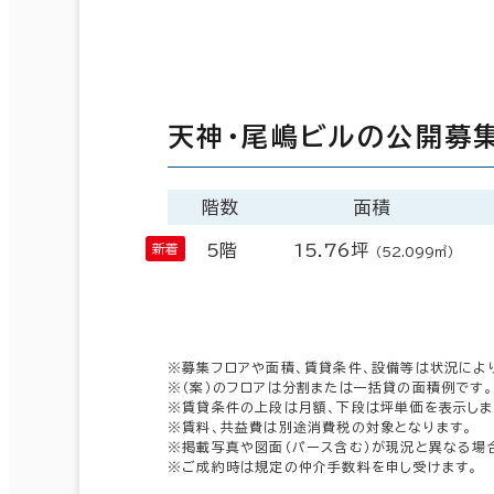
天神・尾嶋ビルの公開募
階数
面積
5階
15.76坪
（52.099㎡）
※募集フロアや面積、賃貸条件、設備等は状況によ
※（案）のフロアは分割または一括貸の面積例です。
※賃貸条件の上段は月額、下段は坪単価を表示しま
※賃料、共益費は別途消費税の対象となります。
※掲載写真や図面（パース含む）が現況と異なる場
※ご成約時は規定の仲介手数料を申し受けます。