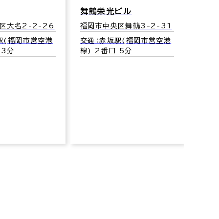
舞鶴栄光ビル
九州
区大名2-2-26
福岡市中央区舞鶴3-2-31
福岡市
駅(福岡市営空港
交通：赤坂駅(福岡市営空港
交通
 3分
線) 2番口 5分
線) 