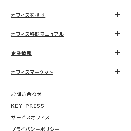
オフィスを探す
オフィス移転マニュアル
エリアから探す
地図から探す
企業情報
オフィス探しのためのチェックポイント
路線・駅から探す
移転コストシミュレーション
オフィスマーケット
会社概要
移転スケジュール
支店情報
オフィス移転Q&A
お問い合わせ
東京
三鬼商事が選ばれる理由
KEY-PRESS
大阪
一般事業主行動計画
サービスオフィス
名古屋
採用情報
プライバシーポリシー