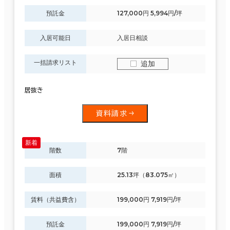
預託金
127,000円 5,994円/坪
入居可能日
入居日相談
一括請求リスト
追加
居抜き
資料請求
階数
7階
面積
25.13坪（83.075㎡）
賃料（共益費含）
199,000円 7,919円/坪
預託金
199,000円 7,919円/坪