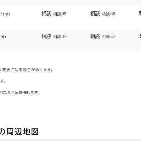
相談
相談
771㎡）
相談/坪
相談/坪
相談
相談
4㎡）
相談/坪
相談/坪
り変更になる場合があります。
す。
合は現況を優先します。
の周辺地図