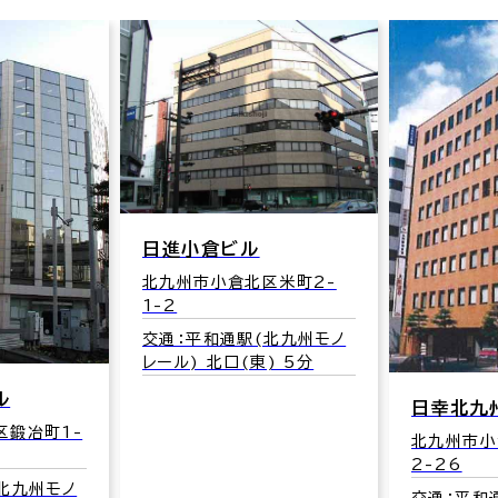
日進小倉ビル
北九州市小倉北区米町2-
1-2
交通：平和通駅(北九州モノ
レール) 北口(東) 5分
ル
日幸北九
区鍛冶町1-
北九州市小
2-26
北九州モノ
交通：平和