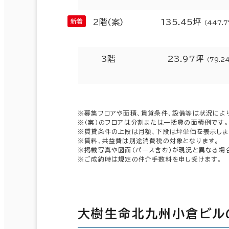
2階(案)
135.45坪
（447.
3階
23.97坪
（79.2
※募集フロアや面積、賃貸条件、設備等は状況によ
※（案）のフロアは分割または一括貸の面積例です。
※賃貸条件の上段は月額、下段は坪単価を表示しま
※賃料、共益費は別途消費税の対象となります。
※掲載写真や図面（パース含む）が現況と異なる場
※ご成約時は規定の仲介手数料を申し受けます。
大樹生命北九州小倉ビル