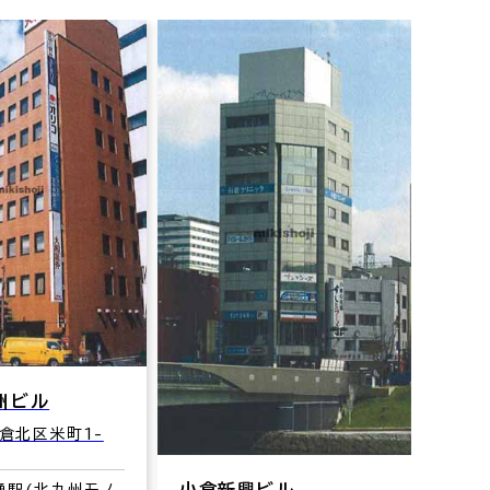
ＡＩ
州ビル
北九
倉北区米町1-
3-3
交通
通駅(北九州モノ