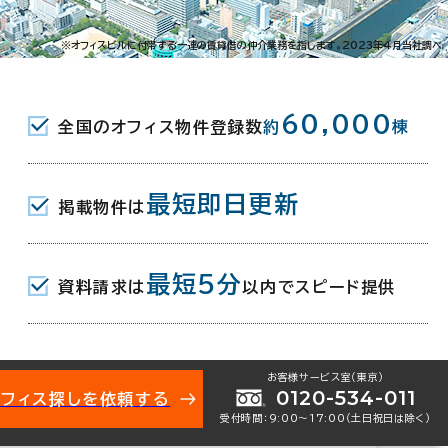
北区紺屋町12-4
※オフィスビルに付帯する一連の賃貸借の仲介業務を指します。2023年4月当社調べ
駅(北九州モノレール) 南口(東) 6分
60,000
全国のオフィス物件登録数
約
棟
(北九州モノレール) 7分
JR) 小倉城口 11分
最短即日更新
掲載物件は
月（リニューアル：2009年 1月）
最短5分
資料請求は
以内でスピード提供
お客様サービス室（東京）
0120-534-011
オフィス探しを依頼する
受付時間：9:00〜17:00（土日祝日は除く）