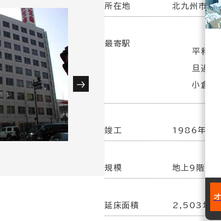
所在地
北九州市小倉
最寄駅
平和通
旦過駅
小倉駅(
竣工
1986年 1
規模
地上9階建
延床面積
2,503坪