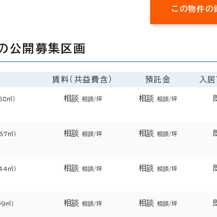
この物件の
の公開募集区画
賃料（共益費含）
預託金
入居
相談
相談
58㎡）
相談/坪
相談/坪
相談
相談
267㎡）
相談/坪
相談/坪
相談
相談
044㎡）
相談/坪
相談/坪
相談
相談
39㎡）
相談/坪
相談/坪