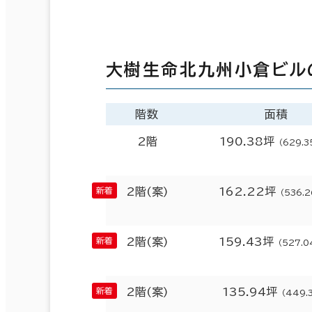
大樹生命北九州小倉ビル
階数
面積
2階
190.38坪
（629.3
2階(案)
162.22坪
（536.
2階(案)
159.43坪
（527.
2階(案)
135.94坪
（449.