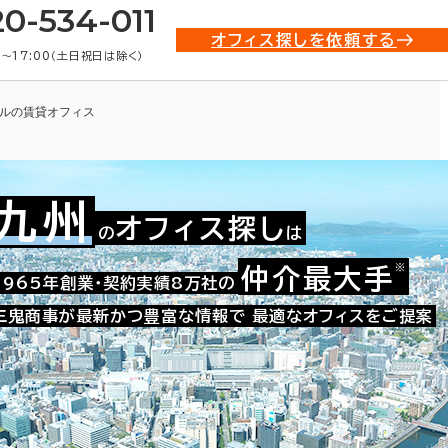
20-534-011
オフィス探しを依頼する
0〜17:00（土日祝日は除く）
ルの賃貸オフィス
九州
オフィス探し
の
は
※
仲介最大手
010-02520
1965年創業・契約実績8万社の
お問い合わせ番号：
三鬼商事が最新かつ豊富な情報で
最適なオフィスをご提案