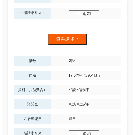
一括請求リスト
追加
資料請求
階数
2階
面積
17.67坪（58.413㎡）
賃料（共益費含）
相談 相談/坪
預託金
相談 相談/坪
入居可能日
即日
一括請求リスト
追加