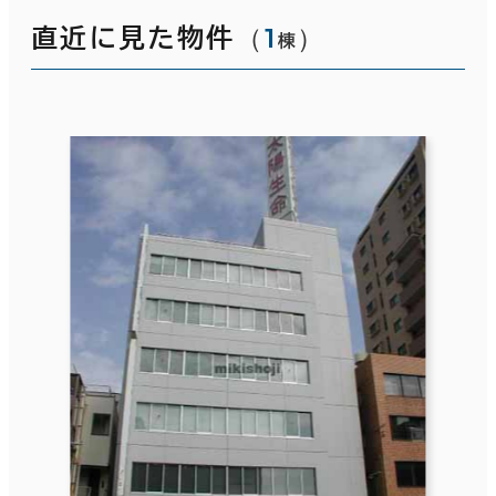
（
1
）
直近に見た物件
棟