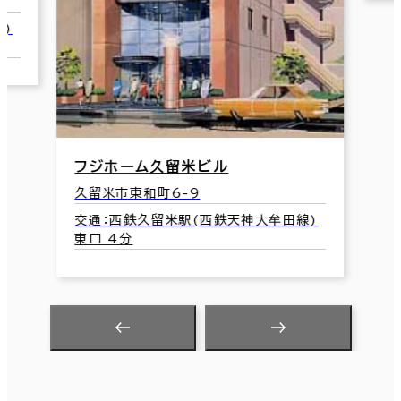
)
フジホーム久留米ビル
久留米市東和町6-9
交通：西鉄久留米駅(西鉄天神大牟田線)
東口 4分