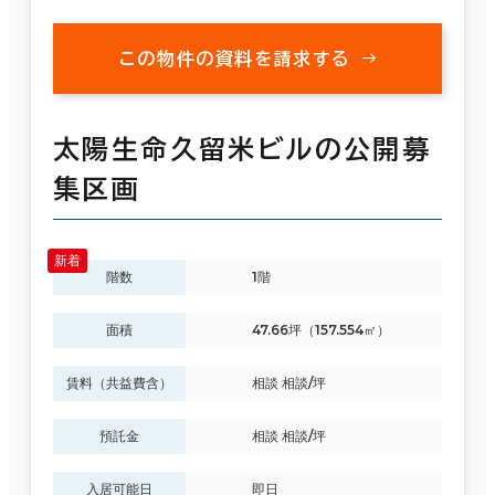
この物件の資料を請求する
太陽生命久留米ビルの公開募
集区画
階数
1階
面積
47.66坪（157.554㎡）
賃料（共益費含）
相談 相談/坪
預託金
相談 相談/坪
入居可能日
即日