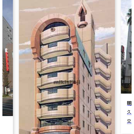
明
久
交