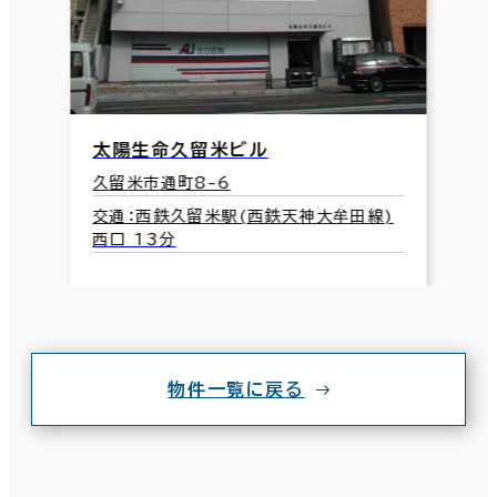
太陽生命久留米ビル
久留米市通町8-6
交通：西鉄久留米駅(西鉄天神大牟田線)
西口 13分
物件一覧に戻る