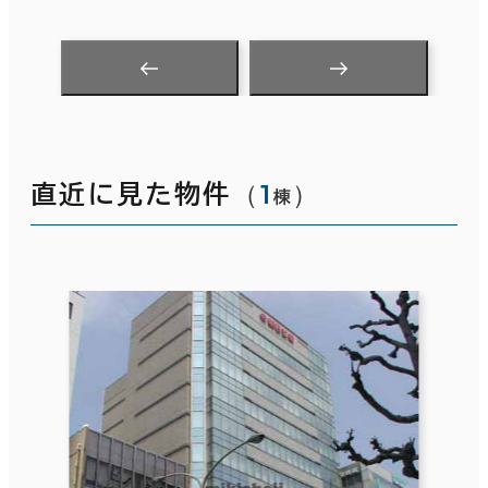
（
1
）
直近に見た物件
棟