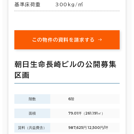
基準床荷重
300kg/㎡
この物件の資料を請求する
朝日生命長崎ビルの公開募集
区画
階数
6階
面積
79.01坪（261.191㎡）
賃料（共益費含）
987,625円 12,500円/坪