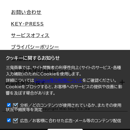
移転スケジュール
支店情報
オフィス移転Q&A
お問い合わせ
東京
三鬼商事が選ばれる理由
KEY-PRESS
大阪
一般事業主行動計画
サービスオフィス
名古屋
採用情報
プライバシーポリシー
札幌
ご契約者様の声
クッキーに関するお知らせ
ご利用にあたって
仙台
三鬼商事では、サイト閲覧者の利便性向上(サイトのサービス・各種
Cookie等の利用について
横浜
入力補助)のためにCookieを使用します。
詳細については
Cookie等の利用について
をご確認ください。
福岡
都道府県から探す
Cookieをブロックすると、お客様へのサービスの提供や改善に影
響を及ぼす場合があります。
オフィスリポート
ログイン
分析／どのコンテンツが使用されているか、またその使用
北海道
Copyright Miki Shoji Co.,ltd
状況や頻度等を測定
まとめて資料請求
青森県
広告／お客様に合わせた広告・メール等のコンテンツ配信