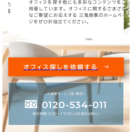
オフィスを探す他にも多彩なコンテンツをご
信頼の
用意しています。 オフィスに関するさまざま
 豊富
なご要望にお応えする 三鬼商事のホームペー
す。
ジをぜひお役立てください。
オフィス探しを依頼する
お客様サービス室（東京）
0120-534-011
受付時間：9:00〜17:00（土日祝日は除く）