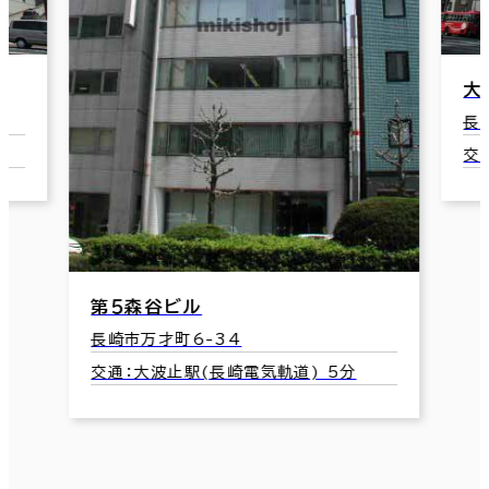
大久保大黒町ビル本館
長崎市大黒町9-22
交通：長崎駅前駅(長崎電気軌道) 2分
第
長
交