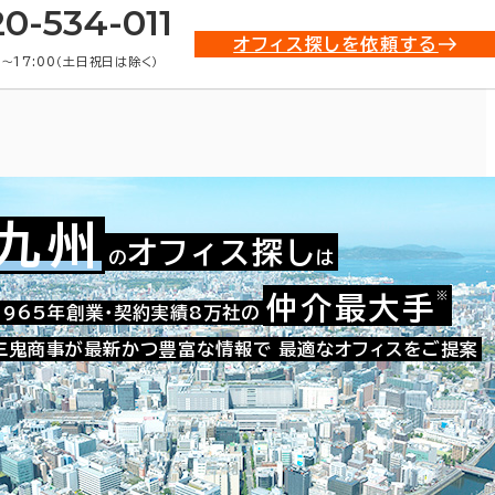
20-534-011
オフィス探しを依頼する
0〜17:00（土日祝日は除く）
九州
オフィス探し
の
は
※
仲介最大手
010-40785
1965年創業・契約実績8万社の
お問い合わせ番号：
三鬼商事が最新かつ豊富な情報で
最適なオフィスをご提案