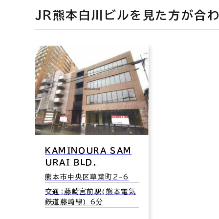
ＪＲ熊本白川ビルを見た方が合
ＫＡＭＩＮＯＵＲＡ ＳＡＭ
ＵＲＡＩ ＢＬＤ．
熊本市中央区草葉町2-6
交通：藤崎宮前駅(熊本電気
鉄道藤崎線) 6分