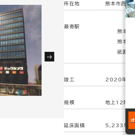
所在地
熊本市西区春
最寄駅
熊本駅(
熊本駅
祇園橋
竣工
2020年1
規模
地上12階建
延床面積
5,233坪