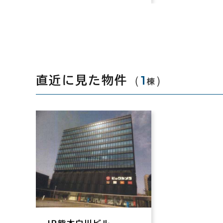
（
1
）
直近に見た物件
棟