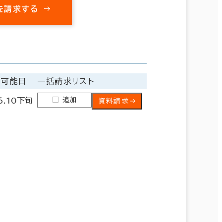
を請求する
居可能日
一括請求リスト
追加
6.10下旬
資料請求