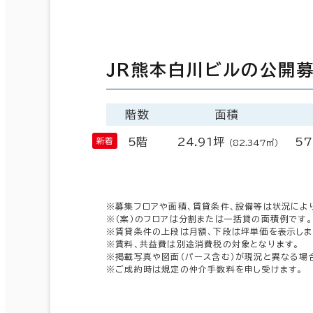
ＪＲ熊本白川ビルの公開
階数
面積
5階
24.91坪
57
（82.347㎡）
※募集フロアや面積、賃貸条件、設備等は状況によ
※（案）のフロアは分割または一括貸の面積例です。
※賃貸条件の上段は月額、下段は坪単価を表示しま
※賃料、共益費は別途消費税の対象となります。
※掲載写真や図面（パース含む）が現況と異なる場
※ご成約時は規定の仲介手数料を申し受けます。