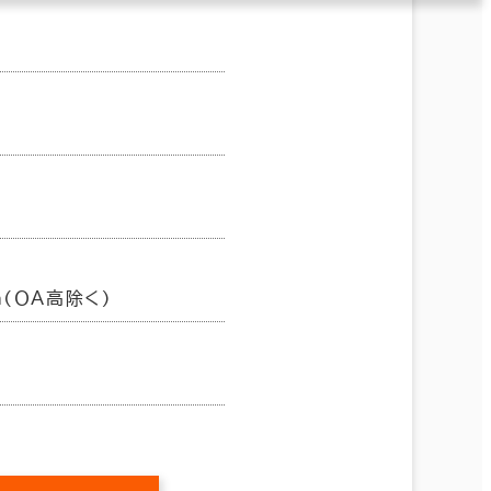
m(ＯＡ高除く)
㎡