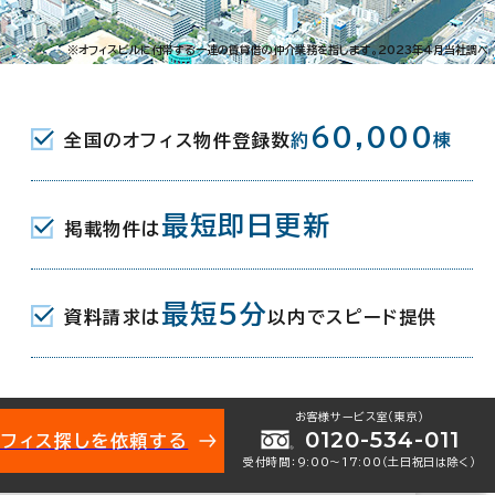
日3-15-60
※オフィスビルに付帯する一連の賃貸借の仲介業務を指します。2023年4月当社調べ
JR) 白川口 3分
60,000
全国のオフィス物件登録数
約
棟
前駅(熊本市電Ａ系統) 3分
駅(熊本市電Ａ系統) 7分
最短即日更新
掲載物件は
2月
最短5分
資料請求は
以内でスピード提供
お客様サービス室（東京）
0120-534-011
オフィス探しを依頼する
受付時間：9:00〜17:00（土日祝日は除く）