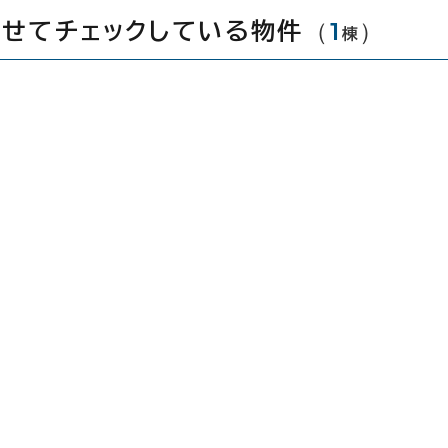
（
1
）
わせてチェックしている物件
棟