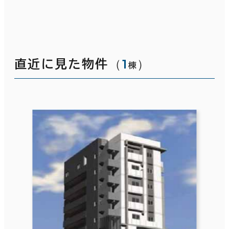
（
1
）
直近に見た物件
棟