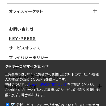
オフィス探しのためのチェックポイント
路線・駅から探す
移転コストシミュレーション
オフィスマーケット
会社概要
移転スケジュール
支店情報
オフィス移転Q&A
お問い合わせ
東京
三鬼商事が選ばれる理由
KEY-PRESS
大阪
一般事業主行動計画
サービスオフィス
名古屋
採用情報
プライバシーポリシー
札幌
ご契約者様の声
クッキーに関するお知らせ
ご利用にあたって
仙台
三鬼商事では、サイト閲覧者の利便性向上(サイトのサービス・各種
Cookie等の利用について
横浜
入力補助)のためにCookieを使用します。
詳細については
Cookie等の利用について
をご確認ください。
福岡
都道府県から探す
Cookieをブロックすると、お客様へのサービスの提供や改善に影
響を及ぼす場合があります。
オフィスリポート
ログイン
分析／どのコンテンツが使用されているか、またその使用