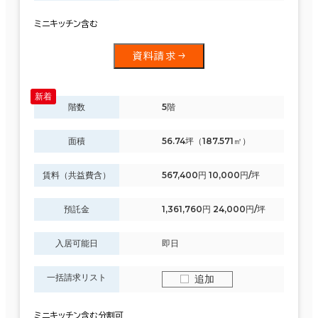
ミニキッチン含む
資料請求
階数
5階
面積
56.74坪（187.571㎡）
賃料（共益費含）
567,400円 10,000円/坪
預託金
1,361,760円 24,000円/坪
入居可能日
即日
一括請求リスト
追加
ミニキッチン含む分割可