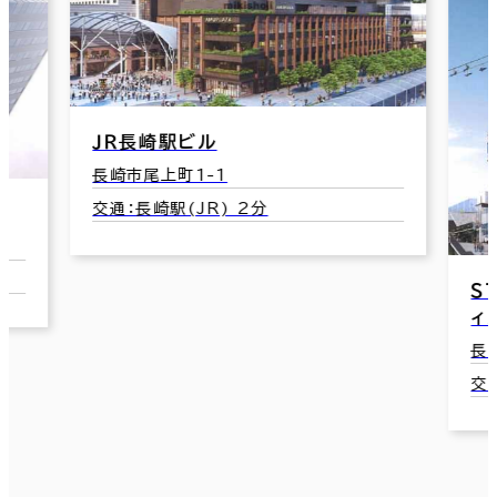
ＪＲ長崎駅ビル
長崎市尾上町1-1
交通：長崎駅(JR) 2分
ＳＴＡＤ
ィス棟)
長崎市幸
交通：宝