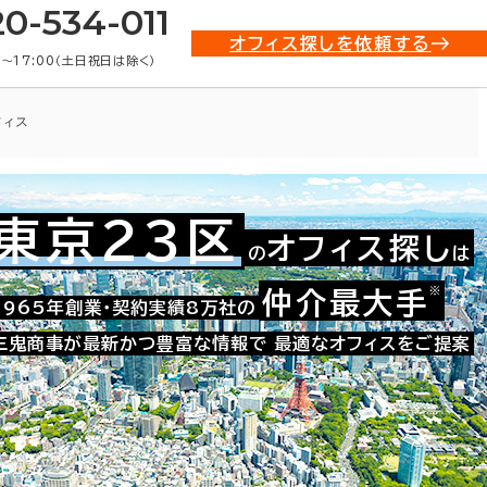
20-534-011
オフィス探しを依頼する
0〜17:00（土日祝日は除く）
フィス
東京23区
オフィス探し
の
は
021-02107
お問い合わせ番号：
※
仲介最大手
1965年創業・契約実績8万社の
三鬼商事が最新かつ豊富な情報で
最適なオフィスをご提案
た。