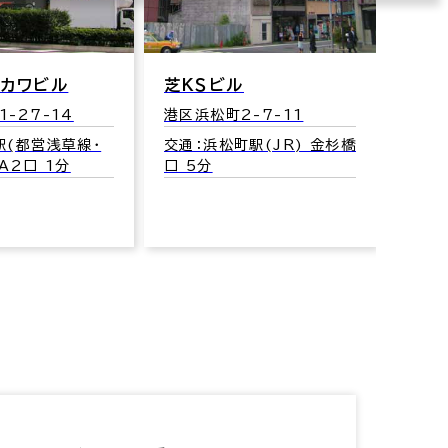
ツカワビル
芝ＫＳビル
-27-14
港区浜松町2-7-11
駅(都営浅草線･
交通：浜松町駅(JR) 金杉橋
A2口 1分
口 5分