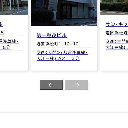
ル
サン・キ
-5
港区浜松町1
第一登茂ビル
営浅草線･
交通：大門
港区浜松町1-12-10
 6分
大江戸線) 
交通：大門駅(都営浅草線･
大江戸線) A2口 3分