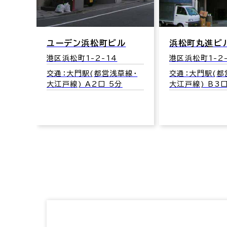
ユーデン浜松町ビル
浜松町丸進ビ
港区浜松町1-2-14
港区浜松町1-2
草線･
交通：大門駅(都営浅草線･
交通：大門駅(都
分
大江戸線) A2口 5分
大江戸線) B3口