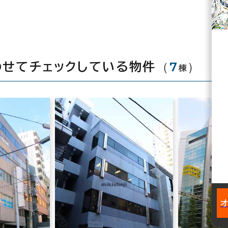
（
7
）
わせてチェックしている物件
棟