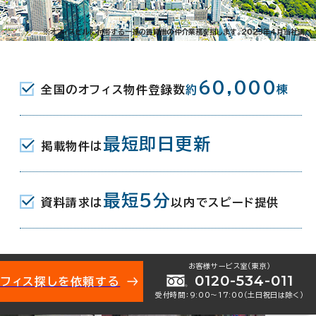
※オフィスビルに付帯する一連の賃貸借の仲介業務を指します。2023年4月当社調べ
60,000
全国のオフィス物件登録数
約
棟
最短即日更新
掲載物件は
最短5分
資料請求は
以内でスピード提供
お客様サービス室（東京）
0120-534-011
オフィス探しを依頼する
受付時間：9:00〜17:00（土日祝日は除く）