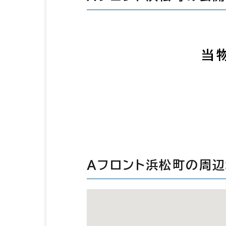
当
Ａフロント浜松町の周