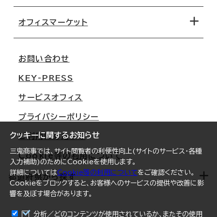
オフィス探しのためのチェックポイント
路線・駅から探す
移転コストシミュレーション
オフィスマーケット
会社概要
移転スケジュール
支店情報
オフィス移転Q&A
お問い合わせ
東京
三鬼商事が選ばれる理由
KEY-PRESS
大阪
一般事業主行動計画
サービスオフィス
名古屋
採用情報
プライバシーポリシー
札幌
ご契約者様の声
クッキーに関するお知らせ
ご利用にあたって
仙台
三鬼商事では、サイト閲覧者の利便性向上(サイトのサービス・各種
Cookie等の利用について
横浜
入力補助)のためにCookieを使用します。
詳細については
Cookie等の利用について
をご確認ください。
福岡
都道府県から探す
Cookieをブロックすると、お客様へのサービスの提供や改善に影
響を及ぼす場合があります。
オフィスリポート
ログイン
分析／どのコンテンツが使用されているか、またその使用