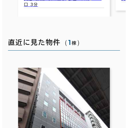
口 3分
（
1
）
直近に見た物件
棟