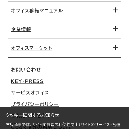
オフィス移転マニュアル
エリアから探す
地図から探す
企業情報
オフィス探しのためのチェックポイント
路線・駅から探す
移転コストシミュレーション
オフィスマーケット
会社概要
移転スケジュール
支店情報
オフィス移転Q&A
お問い合わせ
東京
三鬼商事が選ばれる理由
KEY-PRESS
大阪
一般事業主行動計画
サービスオフィス
名古屋
採用情報
プライバシーポリシー
札幌
ご契約者様の声
クッキーに関するお知らせ
ご利用にあたって
仙台
三鬼商事では、サイト閲覧者の利便性向上(サイトのサービス・各種
Cookie等の利用について
横浜