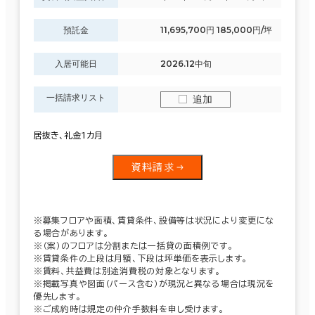
預託金
11,695,700円 185,000円/坪
入居可能日
2026.12中旬
一括請求リスト
追加
居抜き、礼金1カ月
資料請求
※募集フロアや面積、賃貸条件、設備等は状況により変更にな
る場合があります。
※（案）のフロアは分割または一括貸の面積例です。
※賃貸条件の上段は月額、下段は坪単価を表示します。
※賃料、共益費は別途消費税の対象となります。
※掲載写真や図面（パース含む）が現況と異なる場合は現況を
優先します。
※ご成約時は規定の仲介手数料を申し受けます。