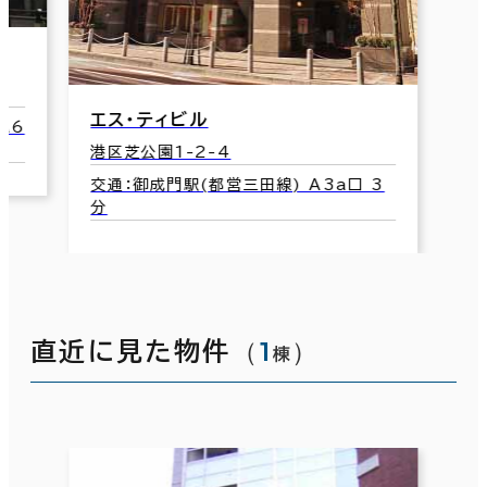
エス・ティビル
A6
港区芝公園1-2-4
交通：御成門駅(都営三田線) A3a口 3
分
（
1
）
直近に見た物件
棟