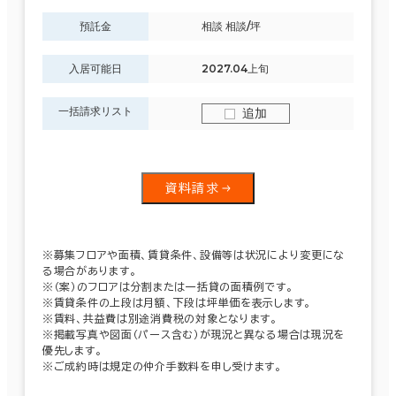
預託金
相談 相談/坪
入居可能日
2027.04上旬
一括請求リスト
追加
資料請求
※募集フロアや面積、賃貸条件、設備等は状況により変更にな
る場合があります。
※（案）のフロアは分割または一括貸の面積例です。
※賃貸条件の上段は月額、下段は坪単価を表示します。
※賃料、共益費は別途消費税の対象となります。
※掲載写真や図面（パース含む）が現況と異なる場合は現況を
優先します。
※ご成約時は規定の仲介手数料を申し受けます。