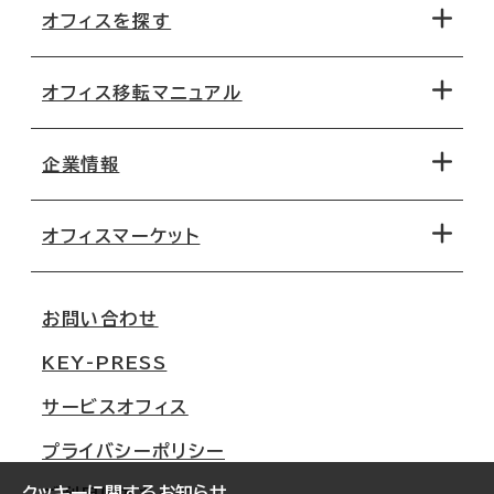
オフィスを探す
オフィス移転マニュアル
エリアから探す
地図から探す
企業情報
オフィス探しのためのチェックポイント
路線・駅から探す
移転コストシミュレーション
オフィスマーケット
会社概要
移転スケジュール
支店情報
オフィス移転Q&A
お問い合わせ
東京
三鬼商事が選ばれる理由
KEY-PRESS
大阪
一般事業主行動計画
サービスオフィス
名古屋
採用情報
プライバシーポリシー
札幌
ご契約者様の声
クッキーに関するお知らせ