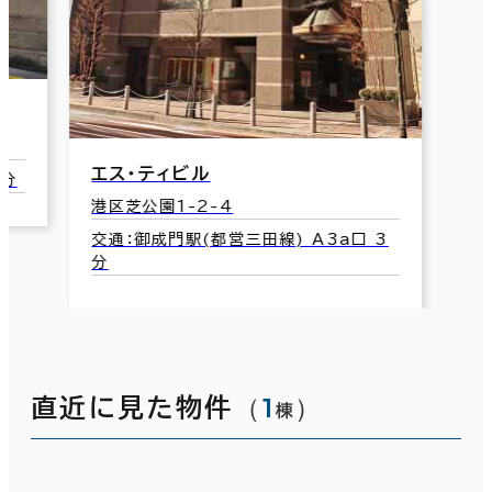
エス・ティビル
4分
港区芝公園1-2-4
交通：御成門駅(都営三田線) A3a口 3
分
（
1
）
直近に見た物件
棟