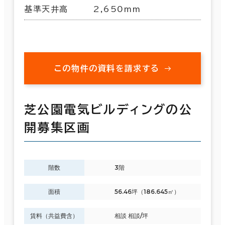
基準天井高
2,650mm
この物件の資料を請求する
芝公園電気ビルディングの公
開募集区画
階数
3階
面積
56.46坪（186.645㎡）
賃料（共益費含）
相談 相談/坪