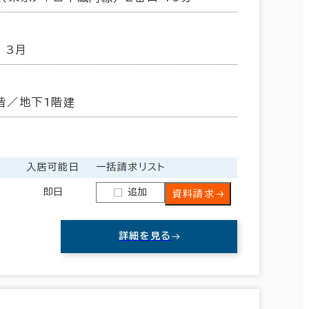
荒川区
(7)
 3月
階／地下1階建
金
入居可能日
一括請求リスト
即日
追加
資料請求
詳細を見る