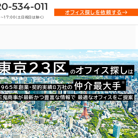
20-534-011
オフィス探しを依頼する
0〜17:00（土日祝日は除く）
東京23区
オフィス探し
の
は
貸オフィス物件一覧
※
仲介最大手
1965年創業・契約実績8万社の
三鬼商事が最新かつ豊富な情報で
最適なオフィスをご提案
条件で絞り込む
4