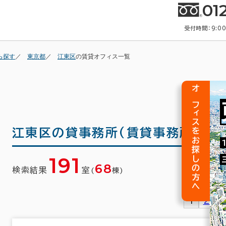
01
受付時間：9:0
ら探す
東京都
江東区
の賃貸オフィス一覧
オフィスをお探しの方へ
江東区の
貸事務所(賃貸事務所)・賃
191
68
検索結果
室
(
棟)
1
2
3