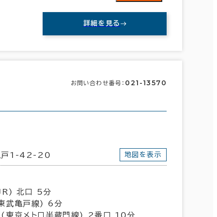
詳細を見る
021-13570
お問い合わせ番号：
新宿区
(390)
戸1-42-20
地図を表示
文京区
(142)
目黒区
(40)
R) 北口 5分
東武亀戸線) 6分
杉並区
(17)
(東京メトロ半蔵門線) 2番口 10分