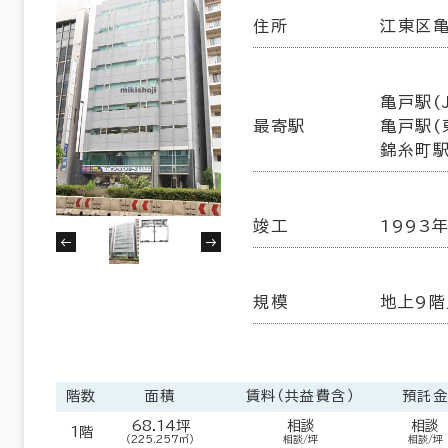
住所
江東区亀
亀戸駅(J
最寄駅
亀戸駅(
錦糸町駅
竣工
1993年
規模
地上9階
階数
面積
賃料（共益費含）
預託
68.14坪
相談
相談
1階
（225.257㎡）
相談/坪
相談/坪