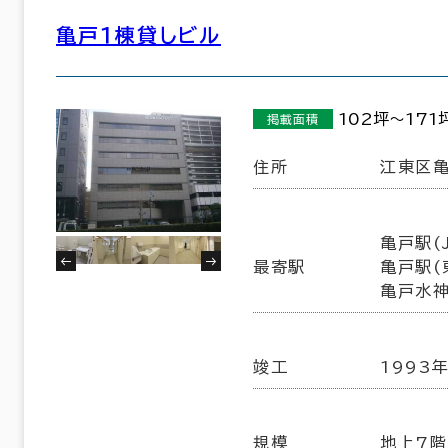
亀戸１棟貸しビル
191室
(68棟)
該当数
102坪～171
掲載面積
住所
江東区亀
この条件で検索する
亀戸駅(J
最寄駅
亀戸駅(
亀戸水神
竣工
1993
規模
地上7階