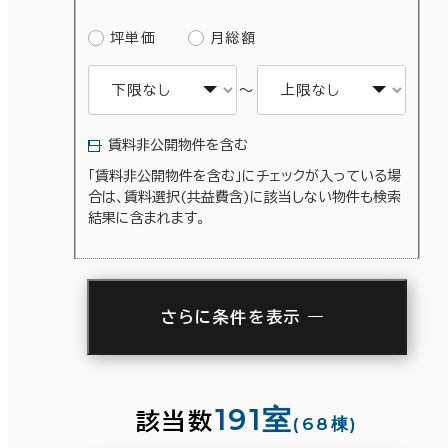
坪単価
月総額
～
賃料非公開物件を含む
「賃料非公開物件を含む」にチェックが入っている場
合は、賃料選択(共益費含)に該当しない物件も検索
条件で絞り込む
結果に含まれます。
面積選択
さらに条件を表示
坪数
人数
駅徒歩
～
3分以内
5分以内
10分以内
複数フロアを含む
191室
該当数
(68棟)