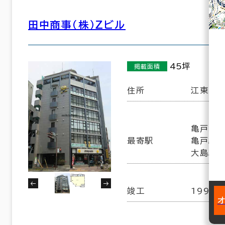
田中商事（株）Ｚビル
45坪
掲載面積
住所
江東区亀
亀戸水神
最寄駅
亀戸駅(J
大島駅(
竣工
1991