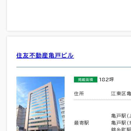
住友不動産亀戸ビル
東京都下
(161)
182坪
掲載面積
中央区
港区
(644)
(691)
住所
江東区亀
品川区
台東区
(302)
(113)
墨田区
江東区
(35)
(191)
亀戸駅(J
最寄駅
亀戸駅(
世田谷区
中野区
(22)
(16)
錦糸町駅