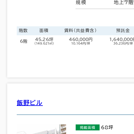
規模
地上7階
階数
面積
賃料（共益費含）
預託金
45.26坪
460,000円
1,640,00
6階
（149.621㎡）
10,164円/坪
36,236円/坪
飯野ビル
68坪
掲載面積