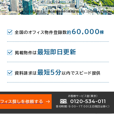
021-10994
お問い合わせ番号：
※オフィスビルに付帯する一連の賃貸借の仲介業務を指します。2023年4月当社調べ
60,000
全国のオフィス物件登録数
約
棟
戸7-10-1
地図を表示
最短即日更新
掲載物件は
駅(東武亀戸線) 5分
最短5分
R) 東口 7分
資料請求は
以内でスピード提供
都営新宿線) A6口 11分
お客様サービス室（東京）
年10月
0120-534-011
オフィス探しを依頼する
受付時間：9:00〜17:00（土日祝日は除く）