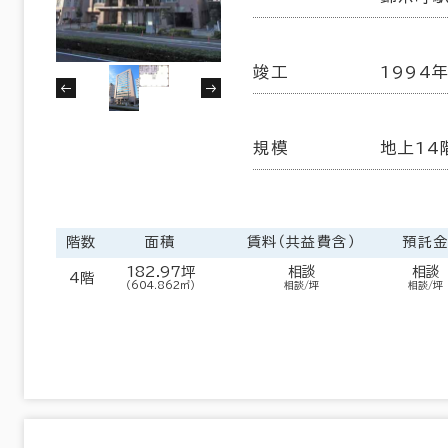
６か月以上
練馬区
北区
(5)
(7)
竣工
1994年
葛飾区
江戸川区
(5)
(20)
規模
地上14
191室
以内
20年以内
30年以内
(68棟)
該当数
階数
面積
賃料（共益費含）
預託
この条件で検索する
182.97坪
相談
相談
4階
（604.862㎡）
相談/坪
相談/坪
フロア面積100坪以上