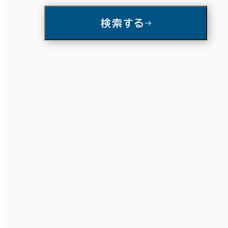
入居可能時期
検索する
賃料選択（共益費含）
即入居可能
3か月以内
６か月以内
６か月以上
坪単価
月総額
～
エリアを追加・変更する
賃料非公開物件を含む
築年数
東京23区
(3,862)
建築中
1年以内
5年以内
10年以内
20年以内
30年以内
千代田区
(715)
駅徒歩
渋谷区
(290)
3分以内
5分以内
10分以内
階数
豊島区
(115)
1階
2階以上
大田区
(65)
入居可能時期