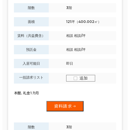
階数
3階
面積
121坪（400.002㎡）
賃料（共益費含）
相談 相談/坪
預託金
相談 相談/坪
入居可能日
即日
一括請求リスト
追加
本館、礼金1カ月
資料請求
階数
3階