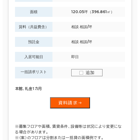
面積
120.05坪（396.861㎡）
賃料（共益費含）
相談 相談/坪
預託金
相談 相談/坪
入居可能日
即日
一括請求リスト
追加
本館、礼金1カ月
資料請求
※募集フロアや面積、賃貸条件、設備等は状況により変更にな
る場合があります。
※（案）のフロアは分割または一括貸の面積例です。