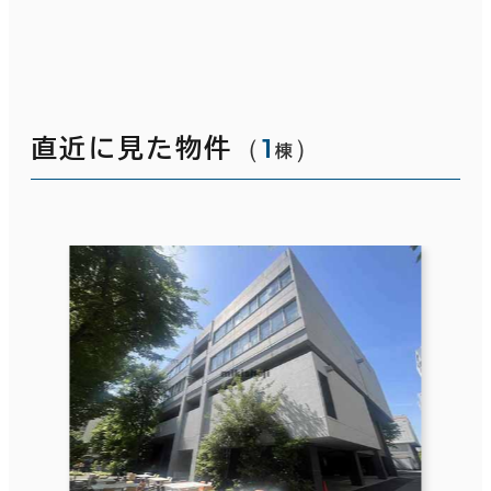
（
1
）
直近に見た物件
棟