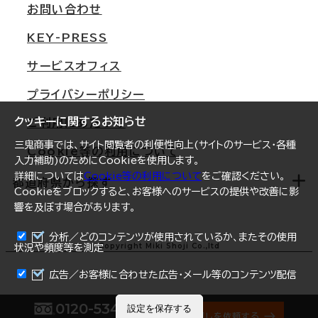
オフィス移転Q&A
お問い合わせ
東京
三鬼商事が選ばれる理由
KEY-PRESS
大阪
一般事業主行動計画
サービスオフィス
名古屋
採用情報
プライバシーポリシー
札幌
ご契約者様の声
クッキーに関するお知らせ
ご利用にあたって
仙台
三鬼商事では、サイト閲覧者の利便性向上(サイトのサービス・各種
Cookie等の利用について
横浜
入力補助)のためにCookieを使用します。
詳細については
Cookie等の利用について
をご確認ください。
福岡
都道府県から探す
Cookieをブロックすると、お客様へのサービスの提供や改善に影
響を及ぼす場合があります。
オフィスリポート
ログイン
分析／どのコンテンツが使用されているか、またその使用
北海道
Copyright Miki Shoji Co.,ltd
状況や頻度等を測定
青森県
広告／お客様に合わせた広告・メール等のコンテンツ配信
岩手県
0120-534-011
設定を保存する
オフィス探しを依頼する