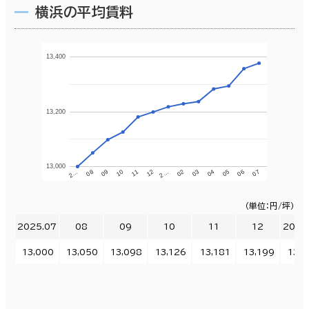
横浜の平均賃料
13,400
13,200
13,000
11
12
2…
02
03
04
05
06
07
2…
08
09
10
（単位：円/坪）
2025.07
08
09
10
11
12
2026
13,000
13,050
13,098
13,126
13,181
13,199
13,2