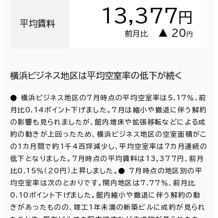
13,377
円
平均賃料
▲ 20
前月比
円
横浜ビジネス地区は平均空室率の低下が続く
● 横浜ビジネス地区の7月時点の平均空室率は5.17％、前
月比0.14ポイント下げました。7月は縮小や撤退に伴う解約
の影響も見られましたが、館内増床や拡張移転などによる成
約の動きが上回ったため、横浜ビジネス地区の空室面積がこ
の1カ月間で約1千4百坪減少し、平均空室率は7カ月連続の
低下となりました。7月時点の平均賃料は13,377円、前月
比0.15％（20円）上昇しました。● 7月時点の地区別の平
均空室率は次のとおりです。関内地区は7.77％、前月比
0.10ポイント下げました。館内縮小や撤退に伴う解約の動
きがあったものの、竣工1年未満の新築ビルに成約が見られ