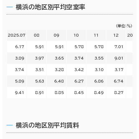
横浜の地区別平均空室率
（単位：％）
2025.07
08
09
10
11
12
2026
6.17
5.91
5.91
5.78
5.78
7.01
6.
3.89
3.97
3.65
3.74
3.55
9.01
7.
3.74
3.51
3.28
3.42
3.10
3.17
3.
5.89
5.63
6.48
6.27
6.86
6.74
6.
9.41
8.91
8.85
8.45
8.49
8.27
8.
横浜の地区別平均賃料