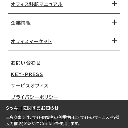
オフィス移転マニュアル
エリアから探す
地図から探す
企業情報
オフィス探しのためのチェックポイント
路線・駅から探す
移転コストシミュレーション
オフィスマーケット
会社概要
移転スケジュール
支店情報
オフィス移転Q&A
お問い合わせ
東京
三鬼商事が選ばれる理由
KEY-PRESS
大阪
一般事業主行動計画
サービスオフィス
名古屋
採用情報
プライバシーポリシー
札幌
ご契約者様の声
クッキーに関するお知らせ
ご利用にあたって
仙台
三鬼商事では、サイト閲覧者の利便性向上(サイトのサービス・各種
Cookie等の利用について
横浜
入力補助)のためにCookieを使用します。