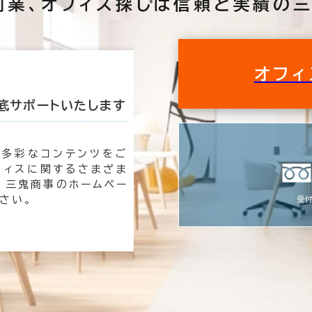
創業、
オフィス探しは
信頼と実績の三
オフィ
底サポートいたします
私たちが理想のオ
も多彩なコンテンツをご
オフィ
フィスに関するさまざま
時は三
 三鬼商事のホームペー
速く、
さい。
す。
受付