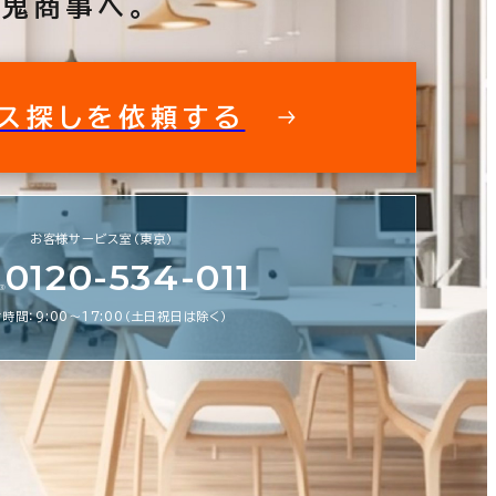
鬼商事へ。
ス探しを依頼する
フィス探しを徹底サポートいたします
私た
お客様サービス室（東京）
スビルの情報がすぐに欲しい！ そんな
0120-534-011
鬼商事へお問い合わせください。 より
より正確に、より良い情報をお届けしま
時間：9:00〜17:00（土日祝日は除く）