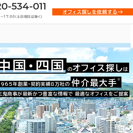
20-534-011
オフィス探しを依頼する
0〜17:00（土日祝日は除く）
中国・四国
オフィス探し
の
は
※
仲介最大手
1965年創業・契約実績8万社の
三鬼商事が最新かつ豊富な情報で
最適なオフィスをご提案