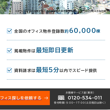
横浜
福岡
※オフィスビルに付帯する一連の賃貸借の仲介業務を指します。2023年4月当社調べ
60,000
全国のオフィス物件登録数
約
棟
見る
年
月
表示
最短即日更新
掲載物件は
最短5分
9,690
資料請求は
以内でスピード提供
円
▲ 4
前月比
円
お客様サービス室（東京）
0120-534-011
オフィス探しを依頼する
受付時間：9:00〜17:00（土日祝日は除く）
内増床や拡張移転など中小規模の成約が見られた