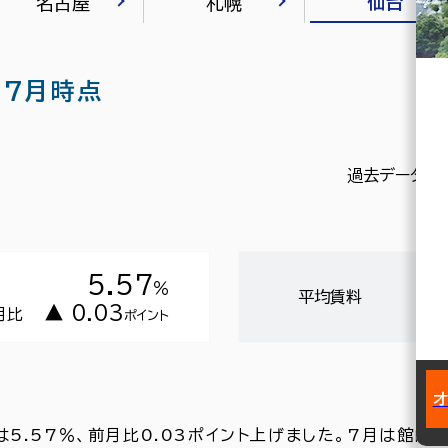
仙台
名古屋
札幌
07月時点
過去データを
5.57
％
平均賃料
▲ 0.03
月比
ポイント
5.57％、前月比0.03ポイント上げました。7月は館