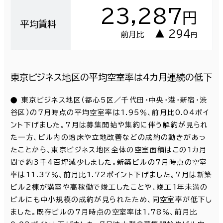
23,287
円
平均賃料
▲ 294
前月比
円
東京ビジネス地区の平均空室率は４カ月連続の低下
● 東京ビジネス地区（都心5区／千代田・中央・港・新宿・渋
谷区）の7月時点の平均空室率は1.95％、前月比0.04ポイ
ント下げました。7月は募集開始や集約に伴う解約が見られ
た一方、ビル内の増床や立地改善などの成約の動きがあっ
たことから、東京ビジネス地区全体の空室面積はこの1カ月
間で約3千4百坪減少しました。新築ビルの7月時点の空室
率は11.37％、前月比1.72ポイント下げました。7月は新築
ビル2棟が満室や高稼働で竣工したことや、竣工1年未満の
ビルにも中小規模の成約が見られたため、同空室率が低下し
ました。既存ビルの7月時点の空室率は1.78％、前月比