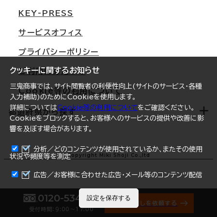
東京
三鬼商事が選ばれる理由
KEY-PRESS
大阪
一般事業主行動計画
サービスオフィス
名古屋
採用情報
プライバシーポリシー
札幌
ご契約者様の声
クッキーに関するお知らせ
ご利用にあたって
仙台
三鬼商事では、サイト閲覧者の利便性向上(サイトのサービス・各種
Cookie等の利用について
横浜
入力補助)のためにCookieを使用します。
詳細については
Cookie等の利用について
をご確認ください。
福岡
都道府県から探す
Cookieをブロックすると、お客様へのサービスの提供や改善に影
響を及ぼす場合があります。
オフィスリポート
ログイン
分析／どのコンテンツが使用されているか、またその使用
北海道
Copyright Miki Shoji Co.,ltd
状況や頻度等を測定
青森県
広告／お客様に合わせた広告・メール等のコンテンツ配信
岩手県
0120-534-011
設定を保存する
オフィス探しを依頼する
受付時間：9:00〜17:00
宮城県