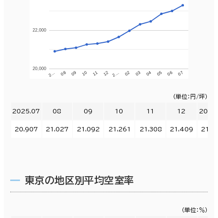
22,000
20,000
11
12
2…
02
03
04
05
06
07
2…
08
09
10
（単位：円/坪）
2025.07
08
09
10
11
12
2026
20,907
21,027
21,092
21,261
21,308
21,409
21,6
東京の地区別平均空室率
（単位：％）