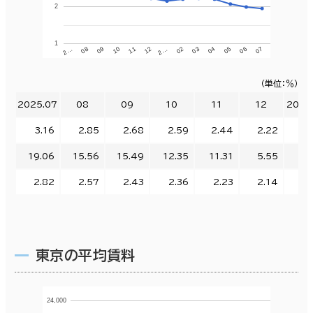
2
1
07
04
2…
10
2…
05
02
11
08
06
03
12
09
（単位：％）
2025.07
08
09
10
11
12
2026
3.16
2.85
2.68
2.59
2.44
2.22
2.
19.06
15.56
15.49
12.35
11.31
5.55
6.
2.82
2.57
2.43
2.36
2.23
2.14
2.
東京の平均賃料
24,000