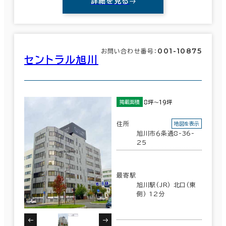
詳細を見る
001-10875
お問い合わせ番号：
セントラル旭川
8坪～19坪
掲載面積
住所
地図を表示
旭川市６条通8-36-
25
最寄駅
旭川駅(JR) 北口(東
側) 12分