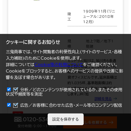
1989年11月（リニ
竣
ューアル：2018年
工
12月）
規
地上7階／地下1
クッキーに関するお知らせ
模
階建
三鬼商事では、サイト閲覧者の利便性向上(サイトのサービス・各種
入力補助)のためにCookieを使用します。
セントラル旭川は、旭川市6条通
詳細については
Cookie等の利用について
をご確認ください。
8丁目に位置する1989年11月
Cookieをブロックすると、お客様へのサービスの提供や改善に影
竣工の地上7階、地下1階建て賃
響を及ぼす場合があります。
貸オフィスビルです。延床面積は
約1,835坪、基準階面積は約
74坪（約244平米）の規模を有
分析／どのコンテンツが使用されているか、またその使用
状況や頻度等を測定
します。JR「旭
詳細を見る
まとめて資料請求
広告／お客様に合わせた広告・メール等のコンテンツ配信
0120-534-011
階数
3階
設定を保存する
オフィス探しを依頼する
受付時間：9:00〜17:00