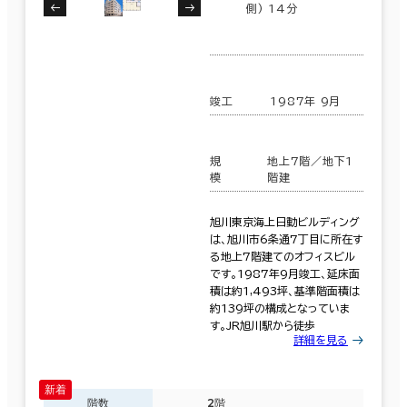
側) 14分
竣工
1987年 9月
規
地上7階／地下1
模
階建
旭川東京海上日動ビルディング
は、旭川市6条通7丁目に所在す
る地上7階建てのオフィスビル
です。1987年9月竣工、延床面
積は約1,493坪、基準階面積は
約139坪の構成となっていま
す。JR旭川駅から徒歩
詳細を見る
階数
2階