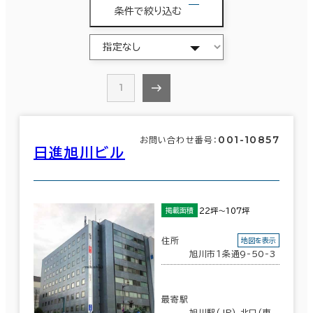
条件で絞り込む
1
001-10857
お問い合わせ番号：
日進旭川ビル
22坪～107坪
掲載面積
住所
地図を表示
旭川市１条通9-50-3
最寄駅
旭川駅(JR) 北口(東