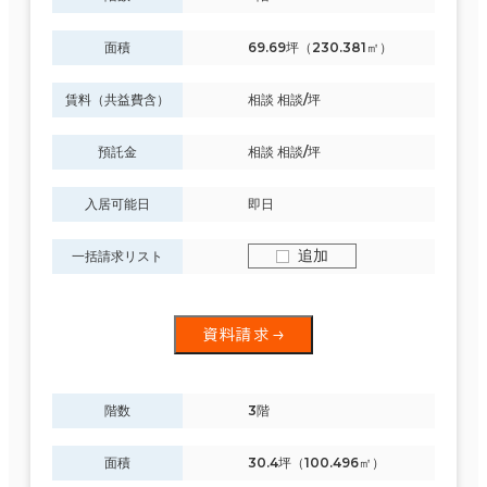
面積
69.69坪（230.381㎡）
賃料（共益費含）
相談 相談/坪
預託金
相談 相談/坪
入居可能日
即日
追加
一括請求リスト
資料請求
階数
3階
面積
30.4坪（100.496㎡）