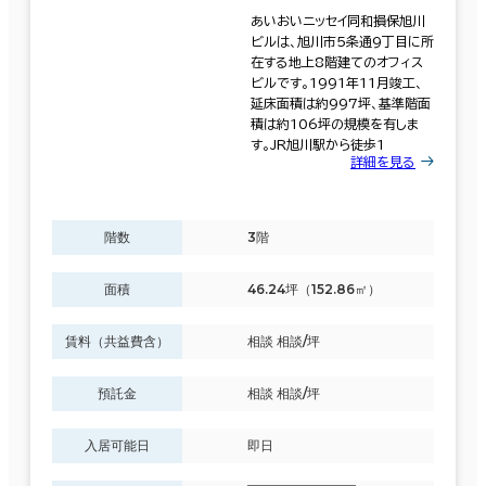
あいおいニッセイ同和損保旭川
ビルは、旭川市5条通9丁目に所
在する地上8階建てのオフィス
ビルです。1991年11月竣工、
延床面積は約997坪、基準階面
積は約106坪の規模を有しま
す。JR旭川駅から徒歩1
詳細を見る
階数
3階
面積
46.24坪（152.86㎡）
賃料（共益費含）
相談 相談/坪
預託金
相談 相談/坪
入居可能日
即日