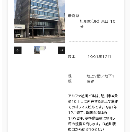
最寄駅
旭川駅(JR) 東口 10
分
竣工
1991年12月
規
地上7階／地下1
模
階建
アルファ旭川ビルは、旭川市4条
通10丁目に所在する地上7階建
てのオフィスビルです。1991年
12月竣工、延床面積は約
1,972坪、基準階面積は約95
坪の規模を有します。JR旭川駅
東口から徒歩10分とい