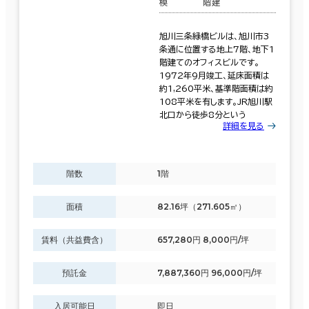
模
階建
旭川三条緑橋ビルは、旭川市3
条通に位置する地上7階、地下1
階建てのオフィスビルです。
1972年9月竣工、延床面積は
約1,260平米、基準階面積は約
108平米を有します。JR旭川駅
北口から徒歩8分という
詳細を見る
階数
1階
面積
82.16坪（271.605㎡）
賃料（共益費含）
657,280円 8,000円/坪
預託金
7,887,360円 96,000円/坪
入居可能日
即日