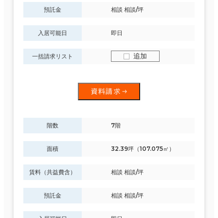
預託金
相談 相談/坪
入居可能日
即日
追加
一括請求リスト
資料請求
階数
7階
面積
32.39坪（107.075㎡）
賃料（共益費含）
相談 相談/坪
預託金
相談 相談/坪