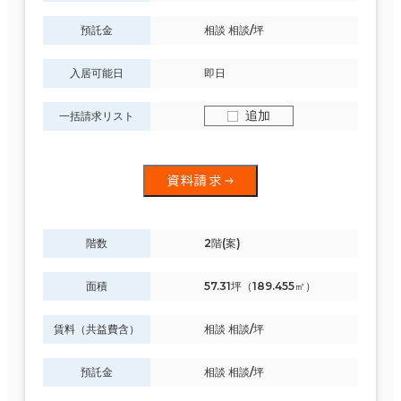
預託金
相談 相談/坪
入居可能日
即日
追加
一括請求リスト
資料請求
階数
2階(案)
面積
57.31坪（189.455㎡）
賃料（共益費含）
相談 相談/坪
預託金
相談 相談/坪