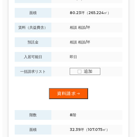
面積
80.23坪（265.224㎡）
中央区全域
駅徒歩
賃料（共益費含）
相談 相談/坪
中央区北
(214)
3分以内
預託金
相談 相談/坪
5分以内
中央区南
(237)
入居可能日
即日
10分以内
追加
一括請求リスト
白石区
(14)
東区
(19)
資料請求
入居可能時期
即入居可能
北区
(61)
階数
8階
3か月以内
面積
32.39坪（107.075㎡）
西区
(29)
６か月以内