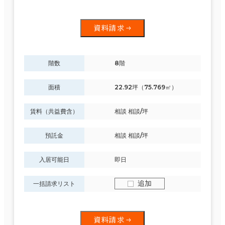
資料請求
階数
8階
面積
22.92坪（75.769㎡）
賃料（共益費含）
相談 相談/坪
預託金
相談 相談/坪
入居可能日
即日
追加
条件で絞り込む
一括請求リスト
資料請求
現在の条件