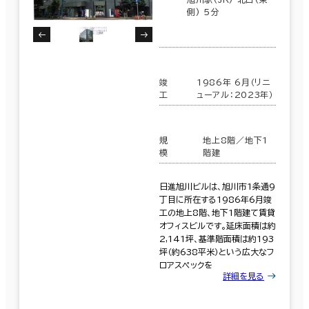
側) 5分
竣
1986年 6月（リニ
工
ューアル：2023年）
規
地上8階／地下1
模
階建
日進旭川ビルは、旭川市1条通9
丁目に所在する1986年6月竣
工の地上8階、地下1階建て賃貸
オフィスビルです。延床面積は約
2,141坪、基準階面積は約193
坪（約638平米）という広大なフ
ロアスペックを
詳細を見る