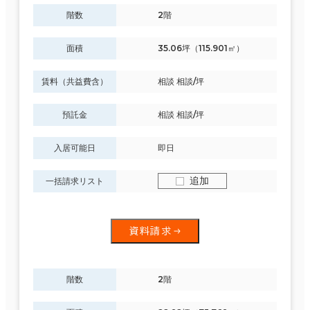
階数
2階
面積
35.06坪（115.901㎡）
賃料（共益費含）
相談 相談/坪
預託金
相談 相談/坪
入居可能日
即日
追加
一括請求リスト
資料請求
階数
2階