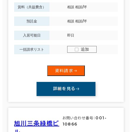
賃料（共益費含）
相談 相談/坪
６か月以上
南区
(2)
預託金
相談 相談/坪
豊平区
(13)
入居可能日
即日
築年数
追加
一括請求リスト
厚別区
(17)
建築中
1年以内
5年以内
10年以内
20年以内
30年以内
手稲区
(2)
資料請求
清田区
(1)
詳細を見る
階数
77室
(14棟)
1階
2階以上
該当数
001-
お問い合わせ番号：
旭川三条緑橋ビ
10866
この条件で検索する
ル