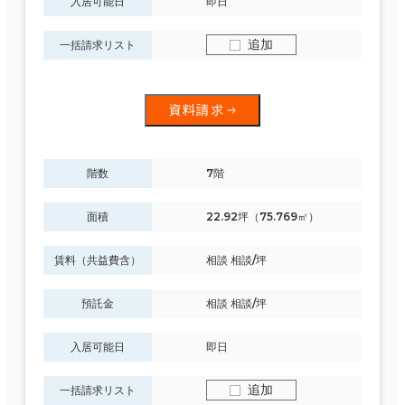
入居可能日
即日
追加
一括請求リスト
資料請求
階数
7階
面積
22.92坪（75.769㎡）
賃料（共益費含）
相談 相談/坪
預託金
相談 相談/坪
入居可能日
即日
追加
一括請求リスト