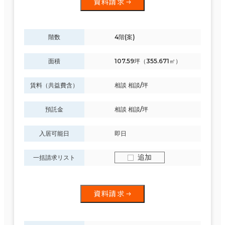
資料請求
階数
4階(案)
面積
107.59坪（355.671㎡）
賃料（共益費含）
相談 相談/坪
預託金
相談 相談/坪
入居可能日
即日
追加
一括請求リスト
資料請求