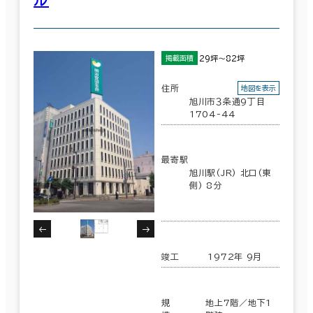
その他
制震・免震構造
29坪～82坪
掲載面積
駐車場設備あり
住所
地図を表示
1フロア面積100坪以上
旭川市３条通9丁目
1704-44
最寄駅
旭川駅(JR) 北口(東
該当数
側) 8分
77室
(14棟)
竣工
1972年 9月
この条件で検索する
規
地上7階／地下1