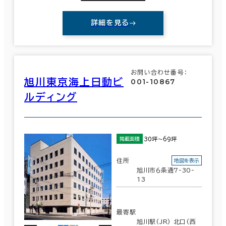
詳細を見る
お問い合わせ番号：
旭川東京海上日動ビ
001-10867
ルディング
30坪～69坪
掲載面積
住所
地図を表示
旭川市６条通7-30-
13
最寄駅
旭川駅(JR) 北口(西