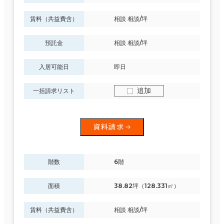
賃料（共益費含）
相談 相談/坪
預託金
相談 相談/坪
入居可能日
即日
追加
一括請求リスト
資料請求
階数
6階
面積
38.82坪（128.331㎡）
賃料（共益費含）
相談 相談/坪