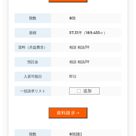
階数
8階
面積選択
面積
57.31坪（189.455㎡）
坪数
人数
賃料（共益費含）
相談 相談/坪
～
複数フロアを含む
預託金
相談 相談/坪
入居可能日
即日
追加
一括請求リスト
賃料選択（共益費含）
エリアを追加・変更する
坪単価
月総額
資料請求
札幌市
(609)
～
賃料非公開物件を含む
階数
8階(案)
すべての選択をクリア