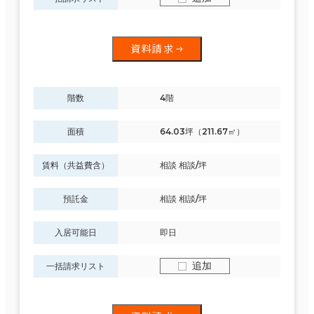
資料請求
階数
4階
面積
64.03坪（211.67㎡）
賃料（共益費含）
相談 相談/坪
預託金
相談 相談/坪
入居可能日
即日
追加
一括請求リスト