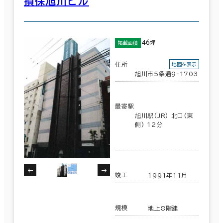
損保旭川ビル
46坪
掲載面積
住所
地図を表示
旭川市５条通9-1703
最寄駅
旭川駅(JR) 北口(東
側) 12分
竣工
1991年11月
規模
地上8階建