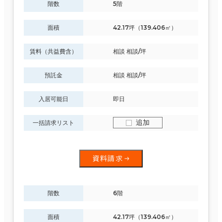
階数
5階
面積
42.17坪（139.406㎡）
賃料（共益費含）
相談 相談/坪
預託金
相談 相談/坪
入居可能日
即日
追加
一括請求リスト
資料請求
階数
6階
面積
42.17坪（139.406㎡）