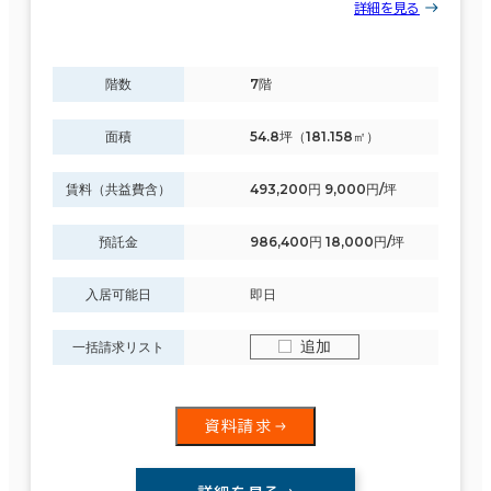
詳細を見る
階数
7階
面積
54.8坪（181.158㎡）
賃料（共益費含）
493,200円 9,000円/坪
預託金
986,400円 18,000円/坪
入居可能日
即日
追加
一括請求リスト
資料請求