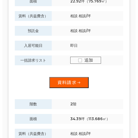
面積
22.92坪（75.769㎡）
賃料（共益費含）
相談 相談/坪
預託金
相談 相談/坪
入居可能日
即日
追加
一括請求リスト
資料請求
階数
2階
面積
34.39坪（113.686㎡）
賃料（共益費含）
相談 相談/坪