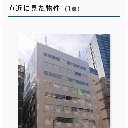
（
1
）
直近に見た物件
棟