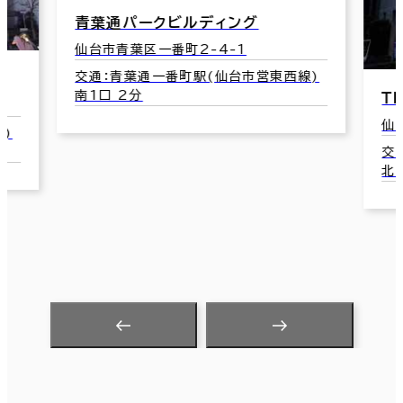
青葉通パークビルディング
仙台市青葉区一番町2-4-1
交通：青葉通一番町駅(仙台市営東西線)
南1口 2分
Ｔ
仙
)
交
北