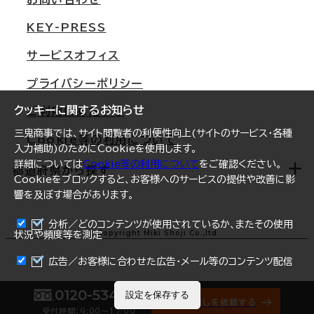
東京
三鬼商事が選ばれる理由
KEY-PRESS
大阪
一般事業主行動計画
サービスオフィス
名古屋
採用情報
プライバシーポリシー
札幌
ご契約者様の声
クッキーに関するお知らせ
ご利用にあたって
仙台
三鬼商事では、サイト閲覧者の利便性向上(サイトのサービス・各種
Cookie等の利用について
横浜
入力補助)のためにCookieを使用します。
詳細については
Cookie等の利用について
をご確認ください。
福岡
都道府県から探す
Cookieをブロックすると、お客様へのサービスの提供や改善に影
響を及ぼす場合があります。
オフィスリポート
ログイン
分析／どのコンテンツが使用されているか、またその使用
北海道
Copyright Miki Shoji Co.,ltd
状況や頻度等を測定
まとめて資料請求
青森県
広告／お客様に合わせた広告・メール等のコンテンツ配信
岩手県
0120-534-011
設定を保存する
オフィス探しを依頼する
受付時間：9:00〜17:00
宮城県