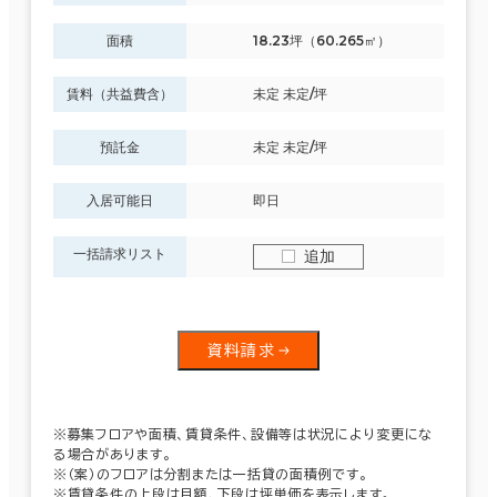
面積
18.23坪（60.265㎡）
賃料（共益費含）
未定 未定/坪
預託金
未定 未定/坪
入居可能日
即日
一括請求リスト
追加
資料請求
※募集フロアや面積、賃貸条件、設備等は状況により変更にな
る場合があります。
※（案）のフロアは分割または一括貸の面積例です。
※賃貸条件の上段は月額、下段は坪単価を表示します。