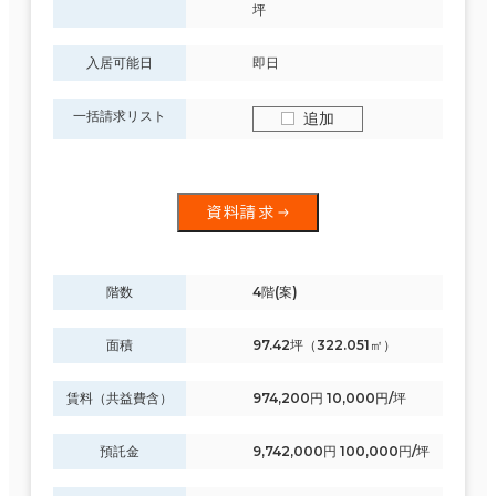
坪
入居可能日
即日
一括請求リスト
追加
資料請求
階数
4階(案)
面積
97.42坪（322.051㎡）
賃料（共益費含）
974,200円 10,000円/坪
預託金
9,742,000円 100,000円/坪