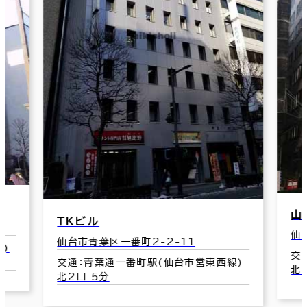
仙
仙
山口ビル
交
3
仙台市青葉区一番町1-1-31
交通：青葉通一番町駅(仙台市営東西線)
)
北2口 4分