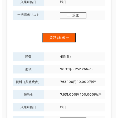
入居可能日
即日
一括請求リスト
追加
資料請求
階数
4階(案)
面積
76.31坪（252.266㎡）
賃料（共益費含）
763,100円 10,000円/坪
預託金
7,631,000円 100,000円/坪
入居可能日
即日