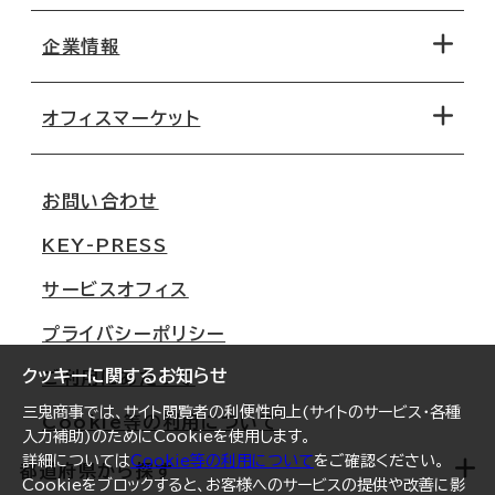
エリアから探す
地図から探す
企業情報
オフィス探しのためのチェックポイント
路線・駅から探す
移転コストシミュレーション
オフィスマーケット
会社概要
移転スケジュール
支店情報
オフィス移転Q&A
お問い合わせ
東京
三鬼商事が選ばれる理由
KEY-PRESS
大阪
一般事業主行動計画
サービスオフィス
名古屋
採用情報
プライバシーポリシー
札幌
ご契約者様の声
クッキーに関するお知らせ
ご利用にあたって
仙台
三鬼商事では、サイト閲覧者の利便性向上(サイトのサービス・各種
Cookie等の利用について
横浜
入力補助)のためにCookieを使用します。
詳細については
Cookie等の利用について
をご確認ください。
福岡
都道府県から探す
Cookieをブロックすると、お客様へのサービスの提供や改善に影