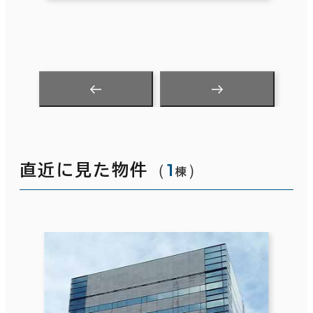
（
1
）
直近に見た物件
棟