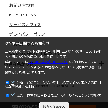
支店情報
オフィス移転Q&A
お問い合わせ
東京
三鬼商事が選ばれる理由
KEY-PRESS
大阪
一般事業主行動計画
サービスオフィス
名古屋
採用情報
プライバシーポリシー
札幌
ご契約者様の声
クッキーに関するお知らせ
ご利用にあたって
仙台
三鬼商事では、サイト閲覧者の利便性向上(サイトのサービス・各種
Cookie等の利用について
横浜
入力補助)のためにCookieを使用します。
詳細については
Cookie等の利用について
をご確認ください。
福岡
都道府県から探す
Cookieをブロックすると、お客様へのサービスの提供や改善に影
響を及ぼす場合があります。
オフィスリポート
ログイン
分析／どのコンテンツが使用されているか、またその使用
北海道
Copyright Miki Shoji Co.,ltd
状況や頻度等を測定
まとめて資料請求
青森県
広告／お客様に合わせた広告・メール等のコンテンツ配信
岩手県
0120-534-011
設定を保存する