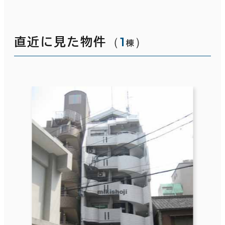
（
1
）
直近に見た物件
棟