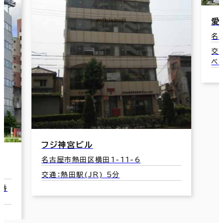
愛
名
交
ベ
フジ神宮ビル
名古屋市熱田区横田1-11-6
交通：熱田駅(JR) 5分
1番