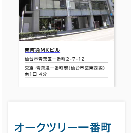
南町通ＭＫビル
仙台市青葉区一番町2-7-12
交通：青葉通一番町駅(仙台市営東西線)
南1口 4分
オークツリー一番町