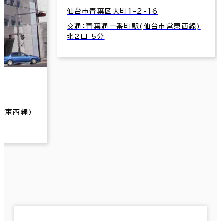
仙
交
北
大同生命仙台青葉ビル
仙台市青葉区大町1-1-1
交通：青葉通一番町駅(仙台市営東西線)
北2口 3分