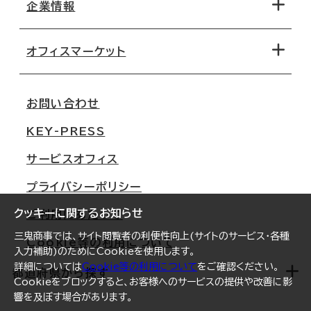
地図から探す
企業情報
オフィス探しのためのチェックポイント
路線・駅から探す
移転コストシミュレーション
オフィスマーケット
会社概要
移転スケジュール
支店情報
オフィス移転Q&A
お問い合わせ
東京
三鬼商事が選ばれる理由
KEY-PRESS
大阪
一般事業主行動計画
サービスオフィス
名古屋
採用情報
プライバシーポリシー
札幌
ご契約者様の声
クッキーに関するお知らせ
ご利用にあたって
仙台
三鬼商事では、サイト閲覧者の利便性向上(サイトのサービス・各種
Cookie等の利用について
横浜
入力補助)のためにCookieを使用します。
詳細については
Cookie等の利用について
をご確認ください。
福岡
都道府県から探す
Cookieをブロックすると、お客様へのサービスの提供や改善に影
響を及ぼす場合があります。
オフィスリポート