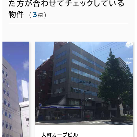
た方が合わせてチェックしている
（
3
）
物件
棟
大