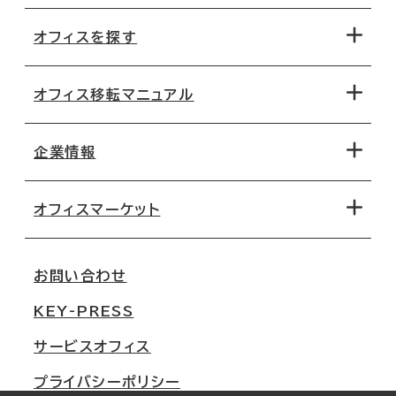
オフィスを探す
オフィス移転マニュアル
エリアから探す
地図から探す
企業情報
オフィス探しのためのチェックポイント
路線・駅から探す
移転コストシミュレーション
オフィスマーケット
会社概要
移転スケジュール
支店情報
オフィス移転Q&A
お問い合わせ
東京
三鬼商事が選ばれる理由
KEY-PRESS
大阪
一般事業主行動計画
サービスオフィス
名古屋
採用情報
プライバシーポリシー
札幌