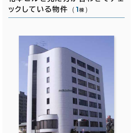
（
1
）
ックしている物件
棟