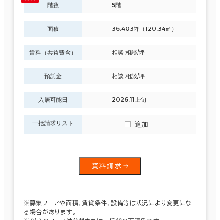
階数
5階
面積
36.403坪（120.34㎡）
賃料（共益費含）
相談 相談/坪
預託金
相談 相談/坪
入居可能日
2026.11上旬
一括請求リスト
追加
資料請求
※募集フロアや面積、賃貸条件、設備等は状況により変更にな
る場合があります。