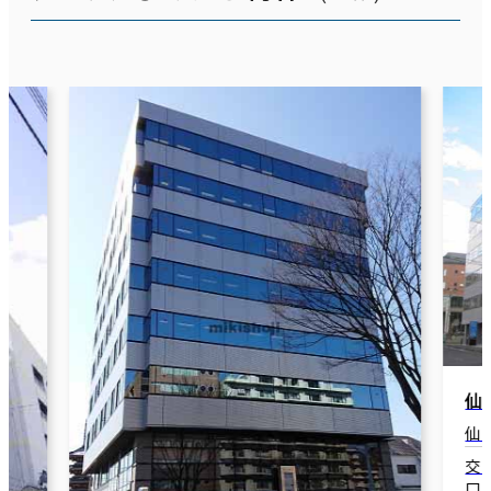
仙台ＭＴビルＳＯＵＴＨ
仙台市宮城野区榴岡4-3-10
交通：宮城野通駅(仙台市営東西線) 北1
口 4分