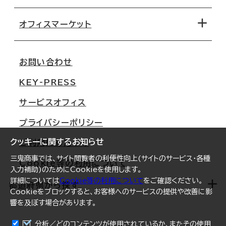
オフィス探しのためのチェックポイント
路線・駅から探す
移転コストシミュレーション
オフィスマーケット
会社概要
移転スケジュール
支店情報
オフィス移転Q&A
お問い合わせ
東京
三鬼商事が選ばれる理由
KEY-PRESS
大阪
一般事業主行動計画
サービスオフィス
名古屋
採用情報
プライバシーポリシー
札幌
ご契約者様の声
クッキーに関するお知らせ
ご利用にあたって
仙台
三鬼商事では、サイト閲覧者の利便性向上(サイトのサービス・各種
Cookie等の利用について
横浜
入力補助)のためにCookieを使用します。
詳細については
Cookie等の利用について
をご確認ください。
福岡
都道府県から探す
Cookieをブロックすると、お客様へのサービスの提供や改善に影
響を及ぼす場合があります。
オフィスリポート
ログイン
分析／どのコンテンツが使用されているか、またその使用