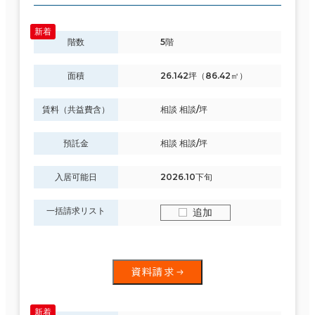
階数
5階
面積
26.142坪（86.42㎡）
賃料（共益費含）
相談 相談/坪
預託金
相談 相談/坪
入居可能日
2026.10下旬
一括請求リスト
追加
資料請求