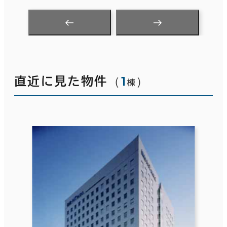
（
1
）
直近に見た物件
棟