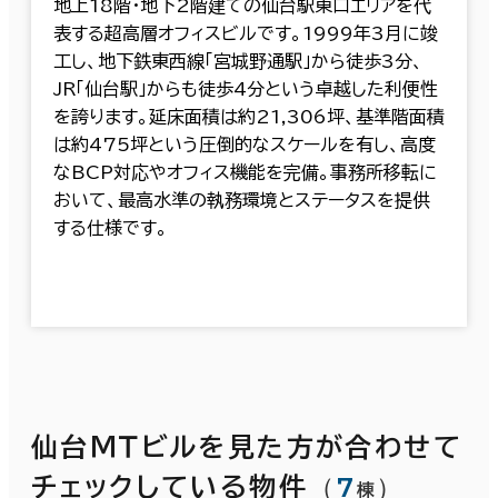
地上18階・地下2階建ての仙台駅東口エリアを代
表する超高層オフィスビルです。1999年3月に竣
工し、地下鉄東西線「宮城野通駅」から徒歩3分、
JR「仙台駅」からも徒歩4分という卓越した利便性
を誇ります。延床面積は約21,306坪、基準階面積
は約475坪という圧倒的なスケールを有し、高度
なBCP対応やオフィス機能を完備。事務所移転に
おいて、最高水準の執務環境とステータスを提供
する仕様です。
仙台ＭＴビルを見た方が合わせて
（
7
）
チェックしている物件
棟