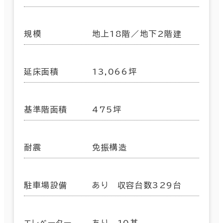
規模
地上18階／地下2階建
延床面積
13,066坪
基準階面積
475坪
耐震
免振構造
駐車場設備
あり 収容台数329台
エレベーター
あり 10基