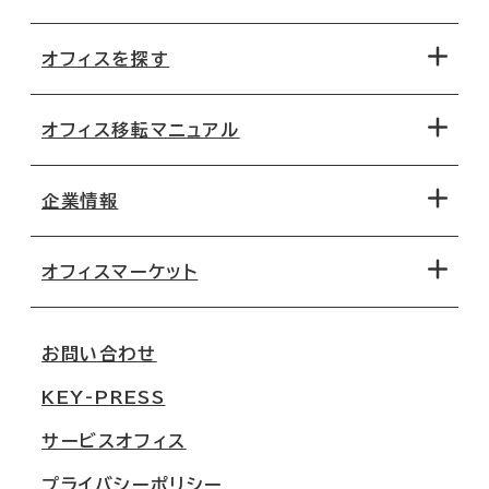
オフィスを探す
オフィス移転マニュアル
エリアから探す
地図から探す
企業情報
オフィス探しのためのチェックポイント
路線・駅から探す
移転コストシミュレーション
オフィスマーケット
会社概要
移転スケジュール
支店情報
オフィス移転Q&A
お問い合わせ
東京
三鬼商事が選ばれる理由
KEY-PRESS
大阪
一般事業主行動計画
サービスオフィス
名古屋
採用情報
プライバシーポリシー