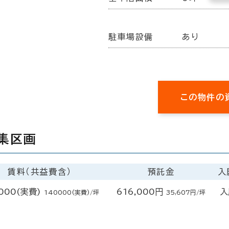
駐車場設備
あり
この物件の
集区画
賃料（共益費含）
預託金
入
000(実費)
616,000円
入
140000(実費)/坪
35,607円/坪