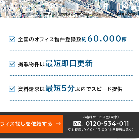
6-8-4
※オフィスビルに付帯する一連の賃貸借の仲介業務を指します。2023年4月当社調べ
 ( 名鉄名古屋本線･西尾線 ) 南口 7分
60,000
全国のオフィス物件登録数
約
棟
最短即日更新
掲載物件は
月
最短5分
資料請求は
以内でスピード提供
お客様サービス室（東京）
0120-534-011
オフィス探しを依頼する
受付時間：9:00〜17:00（土日祝日は除く）