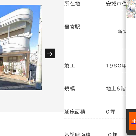
所在地
安城市住吉町
最寄駅
新安城駅
竣工
1988年 4
規模
地上6階建
延床面積
0坪
基準階面積
0坪