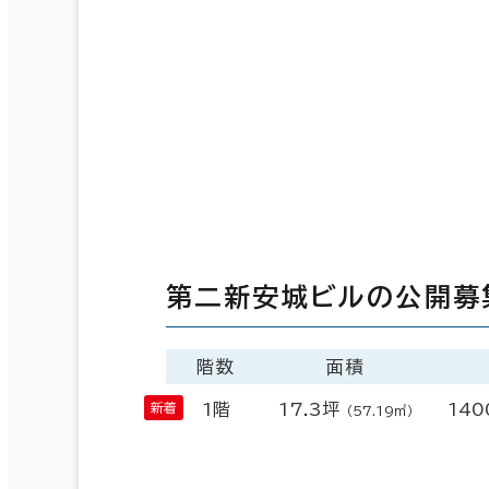
第二新安城ビルの公開募
階数
面積
1階
17.3坪
140
（57.19㎡）