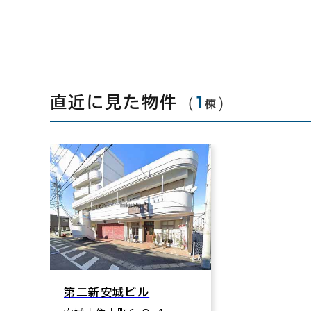
（
1
）
直近に見た物件
棟
第二新安城ビル