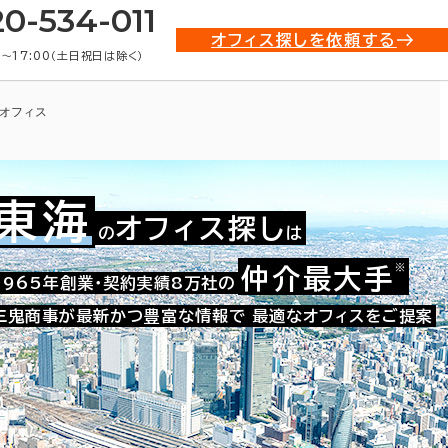
20-534-011
オフィス探しを依頼する
0〜17:00（土日祝日は除く）
オフィス
東海
オフィス探し
の
は
※
仲介最大手
008-41585
1965年創業・契約実績8万社の
お問い合わせ番号：
三鬼商事が最新かつ豊富な情報で
最適なオフィスをご提案