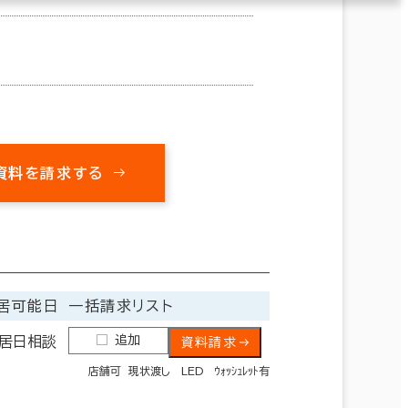
資料を請求する
居可能日
一括請求リスト
追加
居日相談
資料請求
店舗可 現状渡し LED ｳｫｯｼｭﾚｯﾄ有