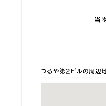
当
つるや第２ビルの周辺