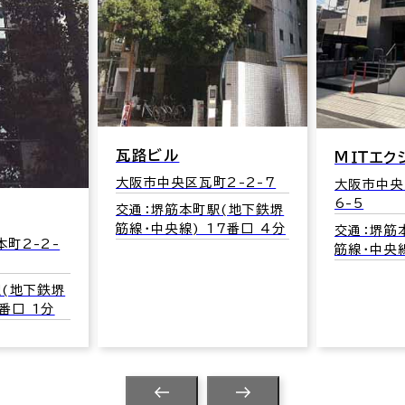
路ビル
ＭＩＴエクシードビル
市中央区瓦町2-2-7
大阪市中央区久太郎町1-
6-5
：堺筋本町駅(地下鉄堺
･中央線) 17番口 4分
交通：堺筋本町駅(地下鉄堺
筋線･中央線) 3番口 1分