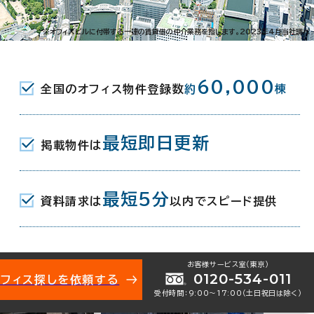
※オフィスビルに付帯する一連の賃貸借の仲介業務を指します。2023年4月当社調べ
60,000
全国のオフィス物件登録数
約
棟
最短即日更新
掲載物件は
最短5分
資料請求は
以内でスピード提供
お客様サービス室（東京）
0120-534-011
オフィス探しを依頼する
受付時間：9:00〜17:00（土日祝日は除く）