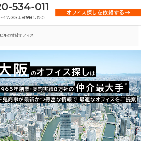
20-534-011
オフィス探しを依頼する
0〜17:00（土日祝日は除く）
ビルの賃貸オフィス
大阪
オフィス探し
の
は
009-10629
お問い合わせ番号：
※
仲介最大手
1965年創業・契約実績8万社の
三鬼商事が最新かつ豊富な情報で
最適なオフィスをご提案
た。