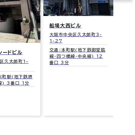
ＢＥＡＲＥ 本町 ＢＬＤＧ.
大阪市中央区本町2-6-5
船場大西ビル
交通：堺筋本町駅(地下鉄堺
大阪市中央区久太郎町3-
筋線･中央線) 15番口 4分
1-27
交通：本町駅(地下鉄御堂筋
線･四つ橋線･中央線) 12
番口 3分