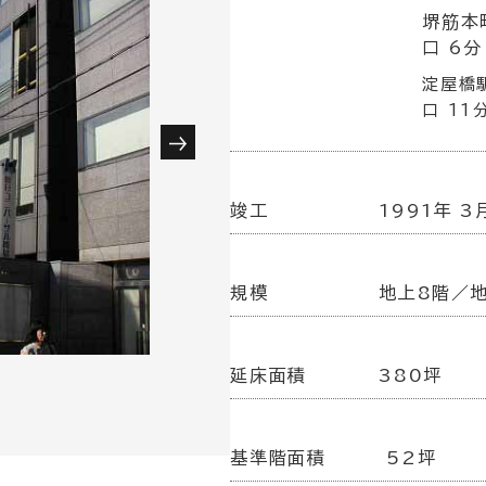
堺筋本
口 6分
淀屋橋
口 11
竣工
1991年 3
規模
地上8階／
延床面積
380坪
基準階面積
52坪