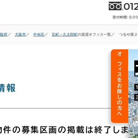
01
受付時間：9:0
阪府
大阪市
中央区
瓦町～久太郎町
の賃貸オフィス一覧
つるや第２
オフィスをお探しの方へ
情報
物件の募集区画の掲載は終了しまし