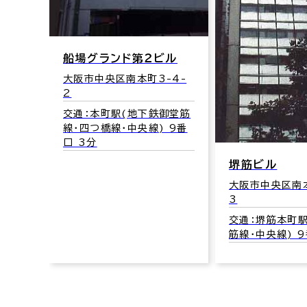
ンド第２ビル
央区南本町3-4-
町駅(地下鉄御堂筋
瓦
線･中央線) 9番
大阪
交通
堺筋ビル
筋線
大阪市中央区南本町2-2-
3
交通：堺筋本町駅(地下鉄堺
筋線･中央線) 9番口 1分