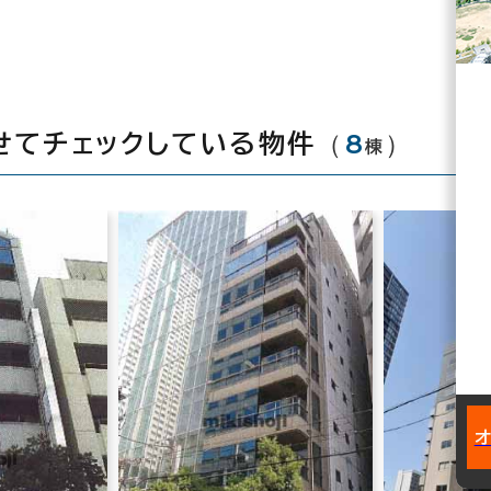
（
8
）
せてチェックしている物件
棟