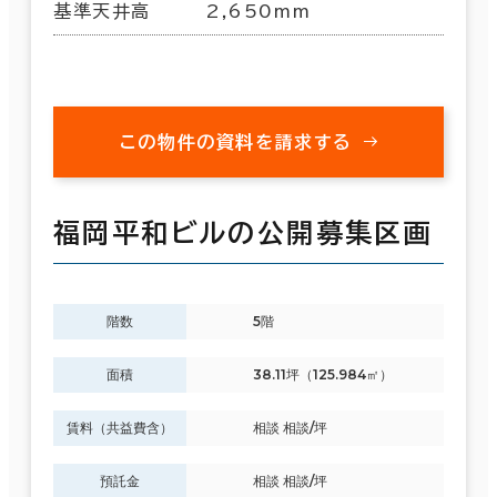
基準天井高
2,650mm
この物件の資料を請求する
福岡平和ビルの公開募集区画
階数
5階
面積
38.11坪（125.984㎡）
賃料（共益費含）
相談 相談/坪
預託金
相談 相談/坪