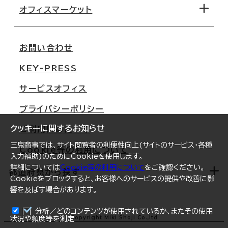
移転コストシミュレーション
オフィスマーケット
会社概要
移転スケジュール
支店情報
オフィス移転Q&A
お問い合わせ
東京
三鬼商事が選ばれる理由
KEY-PRESS
大阪
一般事業主行動計画
サービスオフィス
名古屋
採用情報
プライバシーポリシー
札幌
ご契約者様の声
クッキーに関するお知らせ
ご利用にあたって
仙台
三鬼商事では、サイト閲覧者の利便性向上(サイトのサービス・各種
Cookie等の利用について
横浜
入力補助)のためにCookieを使用します。
詳細については
Cookie等の利用について
をご確認ください。
福岡
都道府県から探す
Cookieをブロックすると、お客様へのサービスの提供や改善に影
響を及ぼす場合があります。
オフィスリポート
ログイン
分析／どのコンテンツが使用されているか、またその使用
北海道
Copyright Miki Shoji Co.,ltd
状況や頻度等を測定