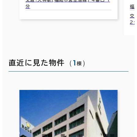
分
福
交
2
（
1
）
直近に見た物件
棟