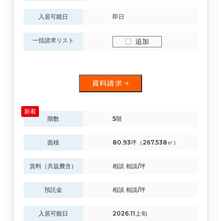
入居可能日
即日
一括請求リスト
追加
資料請求
階数
5階
面積
80.93坪（267.538㎡）
賃料（共益費含）
相談 相談/坪
預託金
相談 相談/坪
入居可能日
2026.11上旬