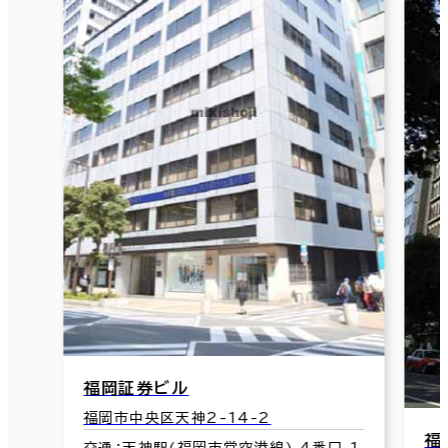
福岡証券ビル
福岡市中央区天神2-14-2
福
交通：天神駅(福岡市営空港線) 4番口 1