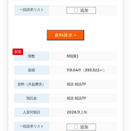
一括請求リスト
追加
資料請求
階数
5階(案)
面積
119.04坪（393.522㎡）
賃料（共益費含）
相談 相談/坪
預託金
相談 相談/坪
入居可能日
2026.11上旬
一括請求リスト
追加