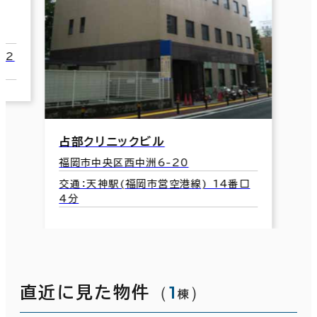
 2
占部クリニックビル
福岡市中央区西中洲6-20
交通：天神駅(福岡市営空港線) 14番口
4分
（
1
）
直近に見た物件
棟