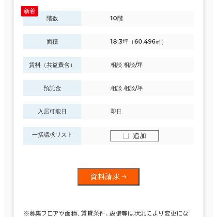
階数
10階
面積
18.3坪（60.496㎡）
賃料（共益費含）
相談 相談/坪
預託金
相談 相談/坪
入居可能日
即日
一括請求リスト
追加
資料請求
※募集フロアや面積、賃貸条件、設備等は状況により変更にな