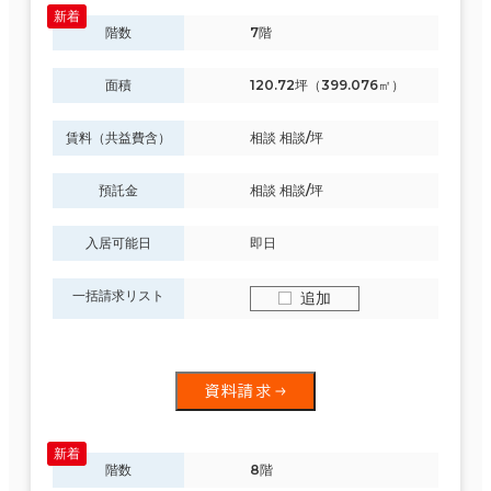
階数
7階
面積
120.72坪（399.076㎡）
賃料（共益費含）
相談 相談/坪
預託金
相談 相談/坪
入居可能日
即日
一括請求リスト
追加
資料請求
階数
8階