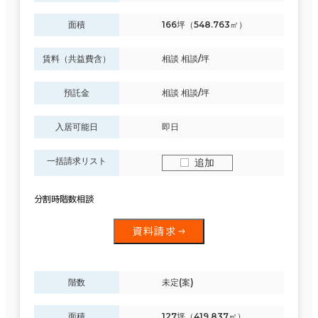
面積
166坪（548.763㎡）
賃料（共益費含）
相談 相談/坪
預託金
相談 相談/坪
入居可能日
即日
一括請求リスト
追加
分割時階数相談
資料請求
階数
未定(案)
面積
127坪（419.837㎡）