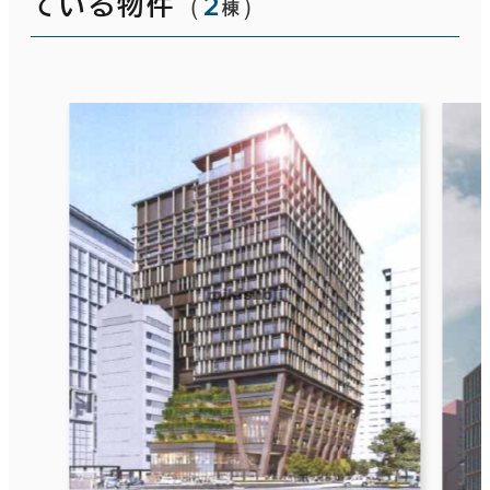
（
2
）
ている物件
棟