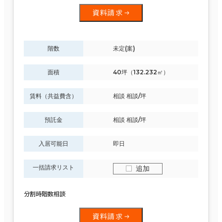
資料請求
階数
未定(案)
面積
40坪（132.232㎡）
賃料（共益費含）
相談 相談/坪
預託金
相談 相談/坪
入居可能日
即日
一括請求リスト
追加
分割時階数相談
資料請求