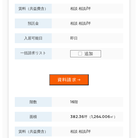
賃料（共益費含）
相談 相談/坪
預託金
相談 相談/坪
入居可能日
即日
一括請求リスト
追加
資料請求
階数
16階
面積
382.36坪（1,264.006㎡）
賃料（共益費含）
相談 相談/坪