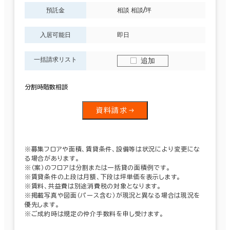
預託金
相談 相談/坪
入居可能日
即日
一括請求リスト
追加
分割時階数相談
資料請求
※募集フロアや面積、賃貸条件、設備等は状況により変更にな
る場合があります。
※（案）のフロアは分割または一括貸の面積例です。
※賃貸条件の上段は月額、下段は坪単価を表示します。
※賃料、共益費は別途消費税の対象となります。
※掲載写真や図面（パース含む）が現況と異なる場合は現況を
優先します。
※ご成約時は規定の仲介手数料を申し受けます。