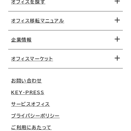
オフィスを探す
オフィス移転マニュアル
エリアから探す
地図から探す
企業情報
オフィス探しのためのチェックポイント
路線・駅から探す
移転コストシミュレーション
オフィスマーケット
会社概要
移転スケジュール
支店情報
オフィス移転Q&A
お問い合わせ
東京
三鬼商事が選ばれる理由
KEY-PRESS
大阪
一般事業主行動計画
サービスオフィス
名古屋
採用情報
プライバシーポリシー
札幌
ご契約者様の声
ご利用にあたって
仙台