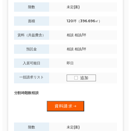
階数
未定(案)
面積
120坪（396.696㎡）
賃料（共益費含）
相談 相談/坪
預託金
相談 相談/坪
入居可能日
即日
一括請求リスト
追加
分割時階数相談
資料請求
階数
未定(案)