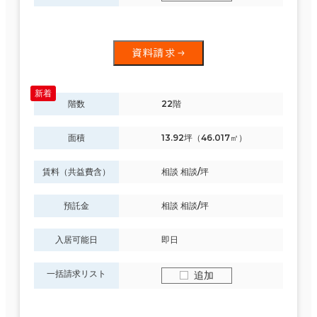
資料請求
階数
22階
面積
13.92坪（46.017㎡）
賃料（共益費含）
相談 相談/坪
預託金
相談 相談/坪
入居可能日
即日
一括請求リスト
追加