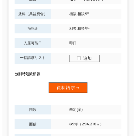
賃料（共益費含）
相談 相談/坪
預託金
相談 相談/坪
入居可能日
即日
一括請求リスト
追加
分割時階数相談
資料請求
階数
未定(案)
面積
89坪（294.216㎡）