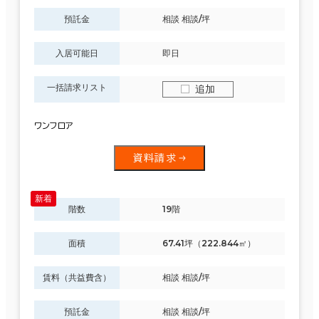
預託金
相談 相談/坪
入居可能日
即日
一括請求リスト
追加
ワンフロア
資料請求
階数
19階
面積
67.41坪（222.844㎡）
賃料（共益費含）
相談 相談/坪
預託金
相談 相談/坪