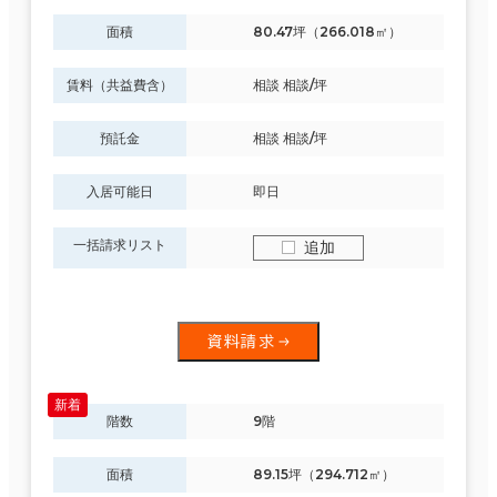
面積
80.47坪（266.018㎡）
賃料（共益費含）
相談 相談/坪
預託金
相談 相談/坪
入居可能日
即日
一括請求リスト
追加
資料請求
階数
9階
面積
89.15坪（294.712㎡）