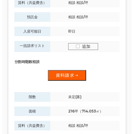
賃料（共益費含）
相談 相談/坪
預託金
相談 相談/坪
入居可能日
即日
一括請求リスト
追加
分割時階数相談
資料請求
階数
未定(案)
面積
216坪（714.053㎡）
賃料（共益費含）
相談 相談/坪