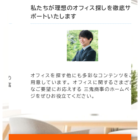
理想のオフィス探しを徹底サ
私たちが理想の
たします
ポートいたしま
探す他にも多彩なコンテンツをご
オフィスビルの情
ます。 オフィスに関するさまざま
時は三鬼商事へお
お応えする 三鬼商事のホームペー
速く、より正確に
役立てください。
す。