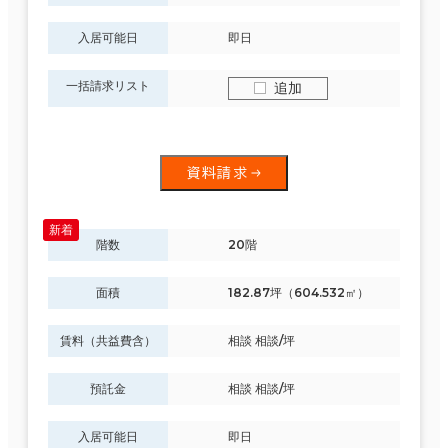
入居可能日
即日
一括請求リスト
追加
資料請求
階数
20階
面積
182.87坪（604.532㎡）
賃料（共益費含）
相談 相談/坪
預託金
相談 相談/坪
入居可能日
即日