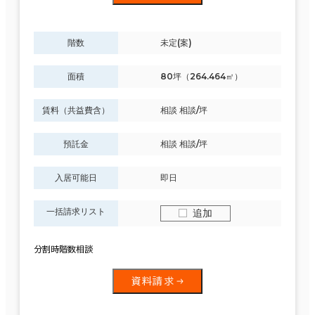
階数
未定(案)
面積
80坪（264.464㎡）
賃料（共益費含）
相談 相談/坪
預託金
相談 相談/坪
入居可能日
即日
一括請求リスト
追加
分割時階数相談
資料請求