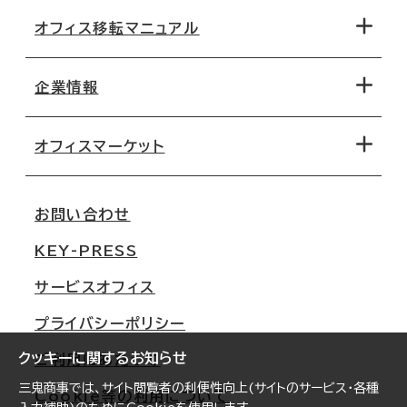
オフィス移転マニュアル
エリアから探す
地図から探す
企業情報
オフィス探しのためのチェックポイント
路線・駅から探す
移転コストシミュレーション
オフィスマーケット
会社概要
移転スケジュール
支店情報
オフィス移転Q&A
お問い合わせ
東京
三鬼商事が選ばれる理由
KEY-PRESS
大阪
一般事業主行動計画
サービスオフィス
名古屋
採用情報
プライバシーポリシー
札幌
ご契約者様の声
クッキーに関するお知らせ
ご利用にあたって
仙台
三鬼商事では、サイト閲覧者の利便性向上(サイトのサービス・各種
Cookie等の利用について
横浜