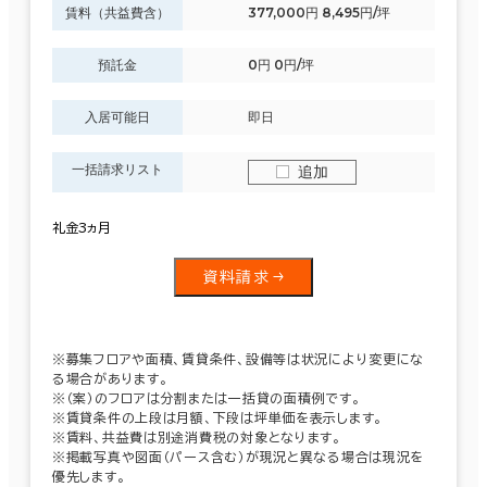
賃料（共益費含）
377,000円 8,495円/坪
預託金
0円 0円/坪
入居可能日
即日
一括請求リスト
追加
礼金3ヵ月
資料請求
※募集フロアや面積、賃貸条件、設備等は状況により変更にな
る場合があります。
※（案）のフロアは分割または一括貸の面積例です。
※賃貸条件の上段は月額、下段は坪単価を表示します。
※賃料、共益費は別途消費税の対象となります。
※掲載写真や図面（パース含む）が現況と異なる場合は現況を
優先します。