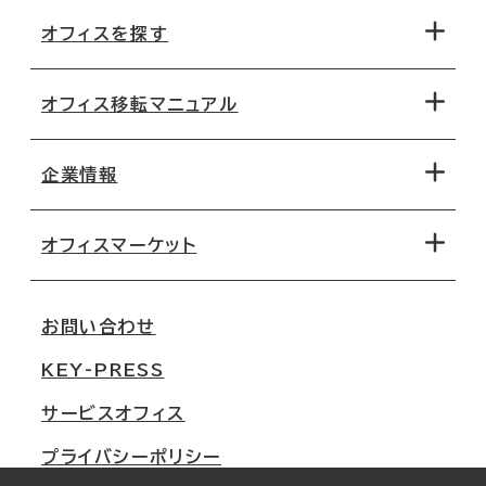
オフィスを探す
オフィス移転マニュアル
エリアから探す
地図から探す
企業情報
オフィス探しのためのチェックポイント
路線・駅から探す
移転コストシミュレーション
オフィスマーケット
会社概要
移転スケジュール
支店情報
オフィス移転Q&A
お問い合わせ
東京
三鬼商事が選ばれる理由
KEY-PRESS
大阪
一般事業主行動計画
サービスオフィス
名古屋
採用情報
プライバシーポリシー
札幌
ご契約者様の声