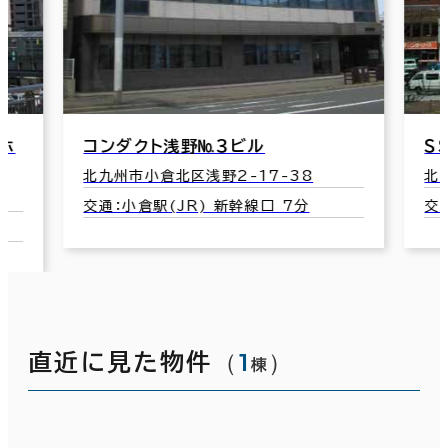
ト浅野№３ビル
ＳＳビル
倉北区浅野2-17-38
北九州市小倉北区浅野2-1
(JR) 新幹線口 7分
交通：小倉駅(JR) 新幹線
（
1
）
直近に見た物件
棟